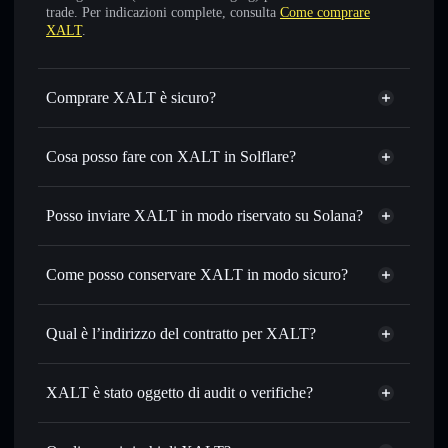
trade. Per indicazioni complete, consulta
Come comprare
XALT
.
Comprare XALT è sicuro?
XALT
non è verificato
Cosa posso fare con XALT in Solflare?
XALT
wallet Solflare
Scambiare istantaneamente
— scambia XALT in SOL,
Posso inviare XALT in modo riservato su Solana?
USDC o in migliaia di altri token Solana al prezzo migliore
Aggregatore di privacy
con il routing intelligente dell’ordine
Come posso conservare XALT in modo sicuro?
Impostare ordini limite
— automatizza i tuoi trade al
prezzo desiderato di XALT
XALT
Usare il DCA
— applica la strategia dollar-cost average su
wallet non-custodial
Solflare
Qual è l’indirizzo del contratto per XALT?
XALT nel tempo
Inviare in modo riservato
— trasferisci XALT senza
XALT
collegare pubblicamente i wallet usando l’Aggregatore di
ACRLrCNdjoqcdfMWQTJefsjexEMWypKnHKeJCc7FeaLy
Solflare
XALT è stato oggetto di audit o verifiche?
Aggregatore di privacy
privacy incorporato di Solflare
XALT
XALT
non è verificato
Monitorare in tempo reale
— conosci prezzo, volume,
XALT
wallet Solflare
capitalizzazione di mercato e liquidità di XALT