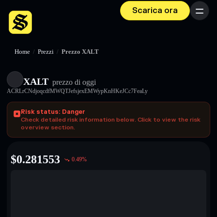
Scarica ora
Menu
Home
/
Prezzi
/
Prezzo XALT
XALT
prezzo di oggi
ACRLrCNdjoqcdfMWQTJefsjexEMWypKnHKeJCc7FeaLy
Risk status: Danger
Check detailed risk information below. Click to view the risk
overview section.
$
0.281553
0.49
%