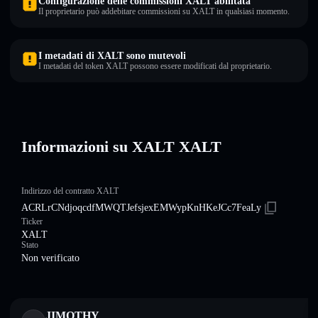
Configurazione delle commissioni XALT abilitata
Il proprietario può addebitare commissioni su XALT in qualsiasi momento.
I metadati di XALT sono mutevoli
I metadati del token XALT possono essere modificati dal proprietario.
Informazioni su XALT XALT
Indirizzo del contratto XALT
ACRLrCNdjoqcdfMWQTJefsjexEMWypKnHKeJCc7FeaLy
Ticker
XALT
Stato
Non verificato
JIMOTHY