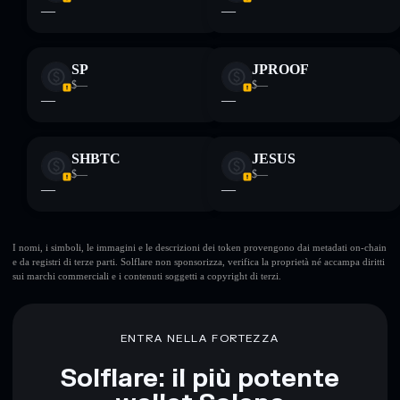
—
—
SP
JPROOF
$—
$—
—
—
SHBTC
JESUS
$—
$—
—
—
I nomi, i simboli, le immagini e le descrizioni dei token provengono dai metadati on-chain
e da registri di terze parti. Solflare non sponsorizza, verifica la proprietà né accampa diritti
sui marchi commerciali e i contenuti soggetti a copyright di terzi.
ENTRA NELLA FORTEZZA
Solflare: il più potente