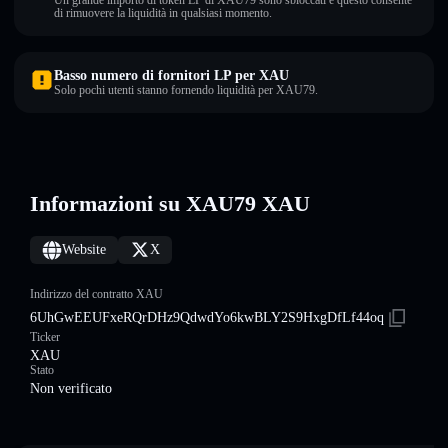
Un grande importo di token LP di XAU79 sono sbloccati e questo consente
di rimuovere la liquidità in qualsiasi momento.
Basso numero di fornitori LP per XAU
Solo pochi utenti stanno fornendo liquidità per XAU79.
Informazioni su XAU79 XAU
Website
X
Indirizzo del contratto XAU
6UhGwEEUFxeRQrDHz9QdwdYo6kwBLY2S9HxgDfLf44oq
Ticker
XAU
Stato
Non verificato