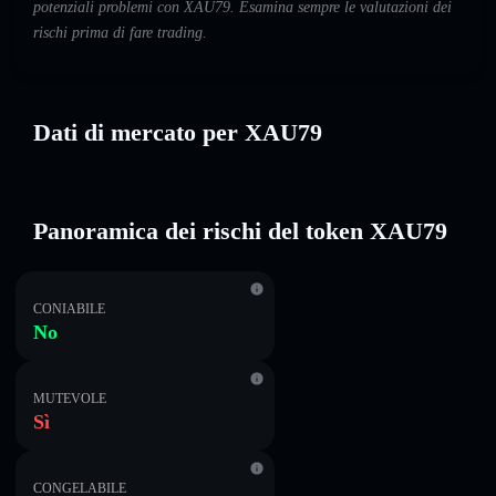
potenziali problemi con XAU79. Esamina sempre le valutazioni dei
rischi prima di fare trading.
Dati di mercato per XAU79
Panoramica dei rischi del token XAU79
CONIABILE
No
MUTEVOLE
Sì
CONGELABILE