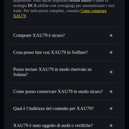
disponibile. Puoi anche impostare
ordini limite
o usare la
strategia
DCA
(dollar-cost averaging) per automatizzare i tuoi
trade. Per indicazioni complete, consulta
Come comprare
XAU79
.
Comprare XAU79 è sicuro?
XAU79
non è verificato
Cosa posso fare con XAU79 in Solflare?
XAU79
wallet Solflare
Scambiare istantaneamente
— scambia XAU in SOL,
Posso inviare XAU79 in modo riservato su
USDC o in migliaia di altri token Solana al prezzo migliore
Solana?
con il routing intelligente dell’ordine
Aggregatore di privacy
Impostare ordini limite
— automatizza i tuoi trade al
Come posso conservare XAU79 in modo sicuro?
prezzo desiderato di XAU
Usare il DCA
— applica la strategia dollar-cost average su
XAU79
XAU nel tempo
wallet non-custodial
Solflare
Qual è l’indirizzo del contratto per XAU79?
Inviare in modo riservato
— trasferisci XAU senza
collegare pubblicamente i wallet usando l’Aggregatore di
XAU79
privacy incorporato di Solflare
6UhGwEEUFxeRQrDHz9QdwdYo6kwBLY2S9HxgDfLf44oq
Solflare
XAU79 è stato oggetto di audit o verifiche?
Aggregatore di privacy