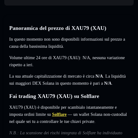
Panoramica del prezzo di XAU79 (XAU)
In questo momento non sono disponibili informazioni sul prezzo a
causa della bassissima liquidità.
Volume ultime 24 ore di XAU79 (XAU):
N/A
,
nessuna variazione
rispetto a ieri.
La sua attuale capitalizzazione di mercato è circa
N/A
. La liquidità
sui maggiori DEX Solana in questo momento è pari a
N/A
.
Fai trading XAU79 (XAU) su Solflare
XAU79 (XAU) è disponibile per scambialo istantaneamente e
imposta ordini limite su
Solflare
— un wallet Solana non-custodial
nel quale sei tu a controllare le tue chiavi private.
N.B.: La scansione dei rischi integrata di Solflare ha individuato