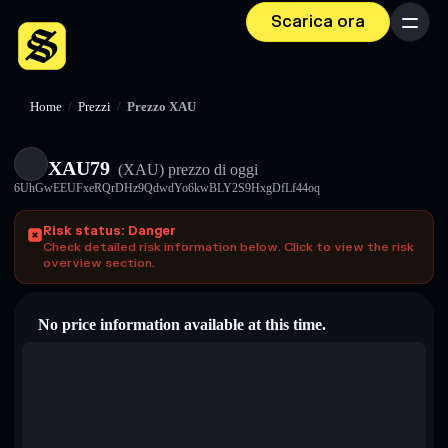
Scarica ora
Menu
Home
/
Prezzi
/
Prezzo XAU
XAU79
(XAU)
prezzo di oggi
6UhGwEEUFxeRQrDHz9QdwdYo6kwBLY2S9HxgDfLf44oq
Risk status: Danger
Check detailed risk information below. Click to view the risk
overview section.
No price information available at this time.