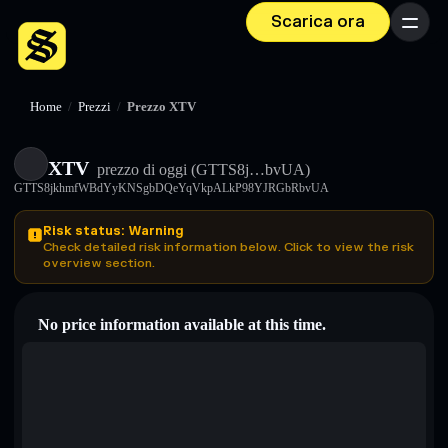
Scarica ora
Menu
Home
/
Prezzi
/
Prezzo XTV
XTV
prezzo di oggi
(GTTS8j…bvUA)
GTTS8jkhmfWBdYyKNSgbDQeYqVkpALkP98YJRGbRbvUA
Risk status: Warning
Check detailed risk information below. Click to view the risk
overview section.
No price information available at this time.