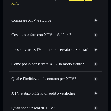
XTV
.
Comprare XTV è sicuro?
XTV
non è verificato
Cosa posso fare con XTV in Solflare?
XTV
wallet Solflare
Scambiare istantaneamente
— scambia XTV in SOL,
Posso inviare XTV in modo riservato su Solana?
USDC o in migliaia di altri token Solana al prezzo migliore
Aggregatore di privacy
con il routing intelligente dell’ordine
Come posso conservare XTV in modo sicuro?
Impostare ordini limite
— automatizza i tuoi trade al
prezzo desiderato di XTV
XTV
Usare il DCA
— applica la strategia dollar-cost average su
wallet non-custodial
Solflare
Qual è l’indirizzo del contratto per XTV?
XTV nel tempo
Inviare in modo riservato
— trasferisci XTV senza
XTV
collegare pubblicamente i wallet usando l’Aggregatore di
GTTS8jkhmfWBdYyKNSgbDQeYqVkpALkP98YJRGbRbvUA
Solflare
XTV è stato oggetto di audit o verifiche?
Aggregatore di privacy
privacy incorporato di Solflare
XTV
XTV
non è verificato
Monitorare in tempo reale
— conosci prezzo, volume,
XTV
wallet Solflare
capitalizzazione di mercato e liquidità di XTV
Quali sono i rischi di XTV?