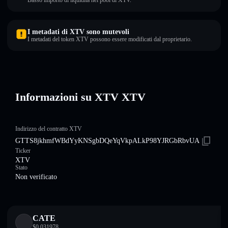
Basso importo di liquidità nel pool di XTV.
I metadati di XTV sono mutevoli
I metadati del token XTV possono essere modificati dal proprietario.
Informazioni su XTV XTV
Indirizzo del contratto XTV
GTTS8jkhmfWBdYyKNSgbDQeYqVkpALkP98YJRGbRbvUA
Ticker
XTV
Stato
Non verificato
CATE
$
0.031978