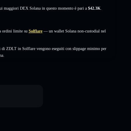
 sui maggiori DEX Solana in questo momento è pari a
$42.3K
.
 ordini limite su
Solflare
— un wallet Solana non-custodial nel
i di ZDLT in Solflare vengono eseguiti con slippage minimo per
na.