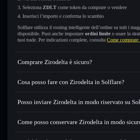
Seleziona
ZDLT
come token da comprare o vendere
Inserisci l’importo e conferma lo scambio
Solflare utilizza il routing intelligente dell’ordine su tutti i 
disponibile. Puoi anche impostare
ordini limite
o usare la stra
tuoi trade. Per indicazioni complete, consulta
Come comprare Z
Comprare Zirodelta è sicuro?
Zirodelta
token verificato
Cosa posso fare con Zirodelta in Solflare?
Zirodelta
wallet Solflare
Posso inviare Zirodelta in modo riservato su So
Scambiare istantaneamente
— scambia ZDLT in SOL, USDC
migliore con il routing intelligente dell’ordine
wallet Solflare
Aggregatore di privacy
Impostare ordini limite
— automatizza i tuoi trade al pre
Come posso conservare Zirodelta in modo sicur
Usare il DCA
— applica la strategia dollar-cost average 
Zirodelta
Inviare in modo riservato
— trasferisci ZDLT senza colleg
privacy incorporato di Solflare