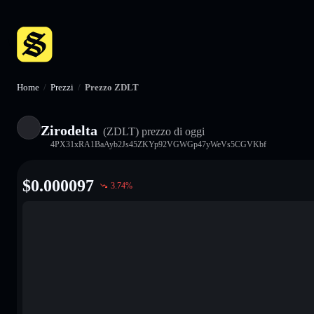
Home
/
Prezzi
/
Prezzo ZDLT
Zirodelta
(ZDLT)
prezzo di oggi
4PX31xRA1BaAyb2Js45ZKYp92VGWGp47yWeVs5CGVKbf
$
0.000097
3.74
%