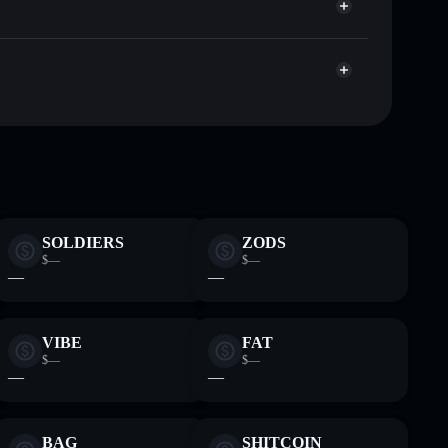
Aggregatore di privacy
talizzazione di mercato e liquidità di ZDLT
t non-custodial all’interno del quale hai il pieno ed
VKbf
ZDLT
wallet Solflare
SOLDIERS
ZODS
$—
$—
—
—
VIBE
FAT
$—
$—
—
—
BAG
SHITCOIN