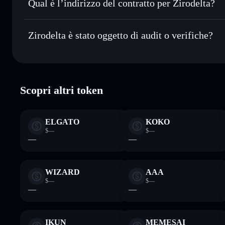
Qual è l’indirizzo del contratto per Zirodelta?
Monitorare in tempo reale
— conosci prezzo, volume, capi
Zirodelta
Conservare in modo sicuro
— tieni i tuoi ZDLT in un walle
4PX31xRA1BaAyb2Js45ZKYp92VGWGp47yWeVs5CG
Zirodelta è stato oggetto di audit o verifiche?
esclusivo controllo delle tue chiavi private
Zirodelta
verificato
Scopri altri token
ELGATO
KOKO
$—
$—
—
—
WIZARD
AAA
$—
$—
—
—
IKUN
MEMESAI