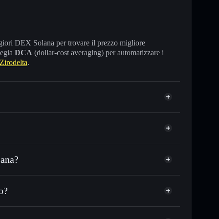
maggiori DEX Solana per trovare il prezzo migliore
tegia
DCA
(dollar-cost averaging) per automatizzare i
irodelta
.
lana?
 o in migliaia di altri token Solana al prezzo
Zirodelta
zzo desiderato di ZDLT
o?
su ZDLT nel tempo
wallet non-custodial
Solflare
are pubblicamente i wallet usando l’Aggregatore di