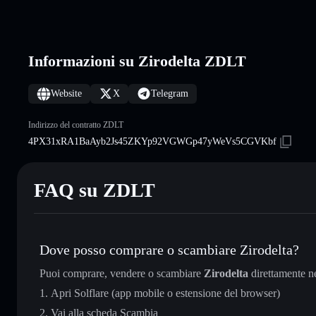
Informazioni su Zirodelta ZDLT
Website
X
Telegram
Indirizzo del contratto ZDLT
4PX31xRA1BaAyb2Js45ZKYp92VGWGp47yWeVs5CGVKbf
FAQ su ZDLT
Dove posso comprare o scambiare Zirodelta?
Puoi comprare, vendere o scambiare
Zirodelta
direttamente n
Apri Solflare (app mobile o estensione del browser)
Vai alla scheda Scambia