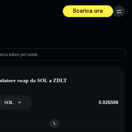
Scarica ora
Menu
erca token per nome
olatore swap da SOL a ZDLT
SOL