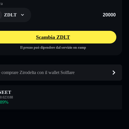
ra
ZDLT
Scambia ZDLT
Il prezzo può dipendere dal servizio on-ramp
comprare Zirodelta con il wallet Solflare
NEET
0.023188
.89
%