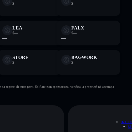
$—
$—
—
—
LEA
FALX
$—
$—
—
—
STORE
BAGWORK
$—
$—
—
—
da registri di terze parti. Solflare non sponsorizza, verifica la proprietà né accampa
A
INFO
M