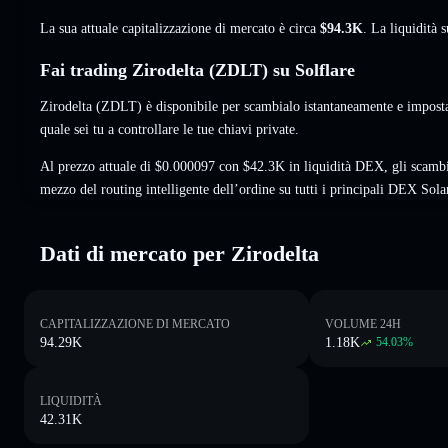
La sua attuale capitalizzazione di mercato è circa
$94.3K
. La liquidità
Fai trading Zirodelta (ZDLT) su Solflare
Zirodelta (ZDLT) è disponibile per scambialo istantaneamente e imposta
quale sei tu a controllare le tue chiavi private.
Al prezzo attuale di $0.000097 con $42.3K in liquidità DEX, gli scamb
mezzo del routing intelligente dell’ordine su tutti i principali DEX Sola
Dati di mercato per Zirodelta
CAPITALIZZAZIONE DI MERCATO
VOLUME 24H
94.29K
1.18K
54.03
%
LIQUIDITÀ
42.31K