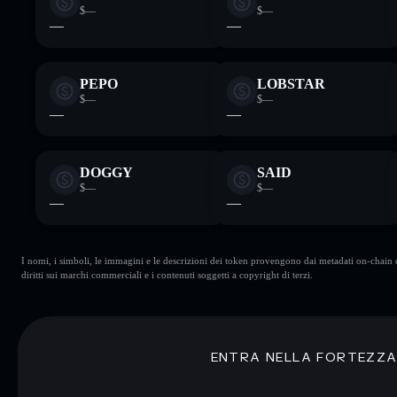
$—
$—
—
—
PEPO
LOBSTAR
$—
$—
—
—
DOGGY
SAID
$—
$—
—
—
I nomi, i simboli, le immagini e le descrizioni dei token provengono dai metadati on-chain e 
diritti sui marchi commerciali e i contenuti soggetti a copyright di terzi.
ENTRA NELLA FORTEZZ