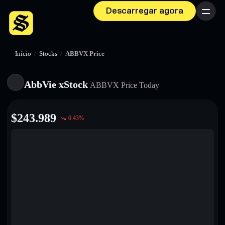
Descarregar agora
Menu
Início
/
Stocks
/
ABBVX Price
AbbVie xStock
ABBVX
Price Today
$
243.989
0.43
%