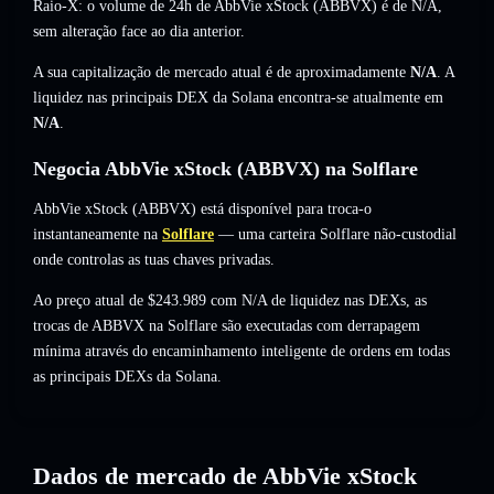
Raio-X: o volume de 24h de AbbVie xStock (ABBVX) é de
N/A
,
sem alteração
face ao dia anterior.
A sua capitalização de mercado atual é de aproximadamente
N/A
. A
liquidez nas principais DEX da Solana encontra-se atualmente em
N/A
.
Negocia AbbVie xStock (ABBVX) na Solflare
AbbVie xStock (ABBVX) está disponível para troca-o
instantaneamente na
Solflare
— uma carteira Solflare não-custodial
onde controlas as tuas chaves privadas.
Ao preço atual de $243.989 com N/A de liquidez nas DEXs, as
trocas de ABBVX na Solflare são executadas com derrapagem
mínima através do encaminhamento inteligente de ordens em todas
as principais DEXs da Solana.
Dados de mercado de AbbVie xStock