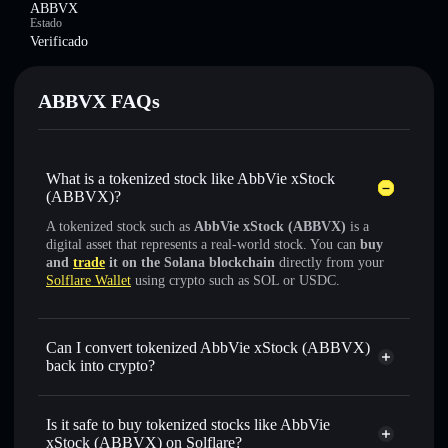
ABBVX
Estado
Verificado
ABBVX FAQs
What is a tokenized stock like AbbVie xStock
(ABBVX)?
A tokenized stock such as
AbbVie xStock (ABBVX)
is a
digital asset that represents a real-world stock. You can
buy
and
trade
it on the Solana blockchain
directly from your
Solflare Wallet
using crypto such as SOL or USDC.
Can I convert tokenized AbbVie xStock (ABBVX)
back into crypto?
AbbVie xStock
swapped
for USDC or SOL anytime
Is it safe to buy tokenized stocks like AbbVie
xStock (ABBVX) on Solflare?