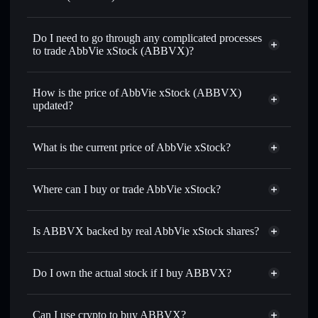
1:1 backed,
on-chain, and transparently verified
Do I need to go through any complicated processes
to trade AbbVie xStock (ABBVX)?
How is the price of AbbVie xStock (ABBVX)
updated?
AbbVie xStock
match the real-world stock price
What is the current price of AbbVie xStock?
AbbVie xStock
$243.989
0.43%
Where can I buy or trade AbbVie xStock?
Solflare Wallet
Is ABBVX backed by real AbbVie xStock shares?
Do I own the actual stock if I buy ABBVX?
Can I use crypto to buy ABBVX?