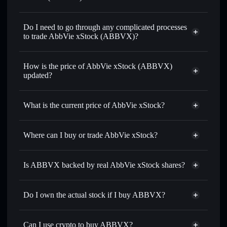
1:1 backed,
on-chain, and transparently verified
Do I need to go through any complicated processes
to trade AbbVie xStock (ABBVX)?
How is the price of AbbVie xStock (ABBVX)
updated?
AbbVie xStock
match the real-world stock price
What is the current price of AbbVie xStock?
AbbVie xStock
$246.040
0.82%
Where can I buy or trade AbbVie xStock?
Solflare Wallet
Is ABBVX backed by real AbbVie xStock shares?
Do I own the actual stock if I buy ABBVX?
Can I use crypto to buy ABBVX?