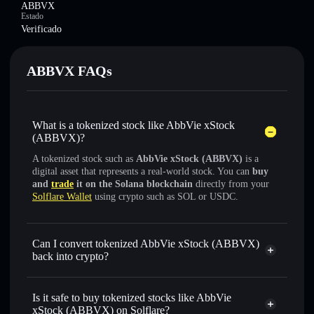
ABBVX
Estado
Verificado
ABBVX FAQs
What is a tokenized stock like AbbVie xStock
(ABBVX)?
A tokenized stock such as
AbbVie xStock (ABBVX)
is a
digital asset that represents a real-world stock. You can
buy
and
trade
it on the Solana blockchain
directly from your
Solflare Wallet
using crypto such as SOL or USDC.
Can I convert tokenized AbbVie xStock (ABBVX)
back into crypto?
AbbVie xStock
swapped
for USDC or SOL anytime
Is it safe to buy tokenized stocks like AbbVie
xStock (ABBVX) on Solflare?