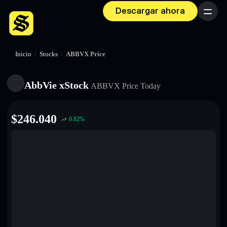
Descargar ahora
Menú
Inicio
/
Stocks
/
ABBVX Price
AbbVie xStock
ABBVX
Price Today
$
246.040
0.82
%