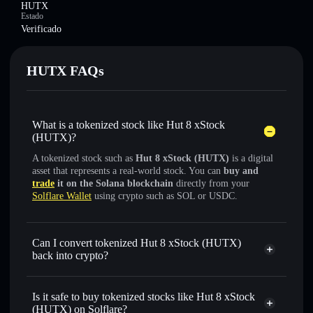
HUTX
Estado
Verificado
HUTX FAQs
What is a tokenized stock like Hut 8 xStock
(HUTX)?
A tokenized stock such as
Hut 8 xStock (HUTX)
is a digital
asset that represents a real-world stock. You can
buy and
trade
it on the Solana blockchain
directly from your
Solflare Wallet
using crypto such as SOL or USDC.
Can I convert tokenized Hut 8 xStock (HUTX)
back into crypto?
Hut 8 xStock
swapped for
USDC or SOL anytime
Is it safe to buy tokenized stocks like Hut 8 xStock
(HUTX) on Solflare?