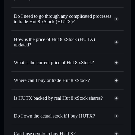
1:1 backed,
on-chain, and transparently verified
Do I need to go through any complicated processes
to trade Hut 8 xStock (HUTX)?
How is the price of Hut 8 xStock (HUTX)
updated?
Hut 8 xStock
match the real-world stock price
What is the current price of Hut 8 xStock?
Hut 8 xStock
$88.59
2.29%
Where can I buy or trade Hut 8 xStock?
Solflare Wallet
Is HUTX backed by real Hut 8 xStock shares?
Do I own the actual stock if I buy HUTX?
Can I use crypto to buy HUTX?