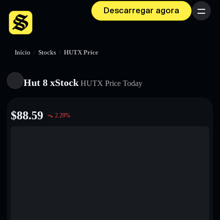
Descarregar agora
Menu
Início
/
Stocks
/
HUTX Price
Hut 8 xStock
HUTX
Price Today
$
88.59
2.29
%