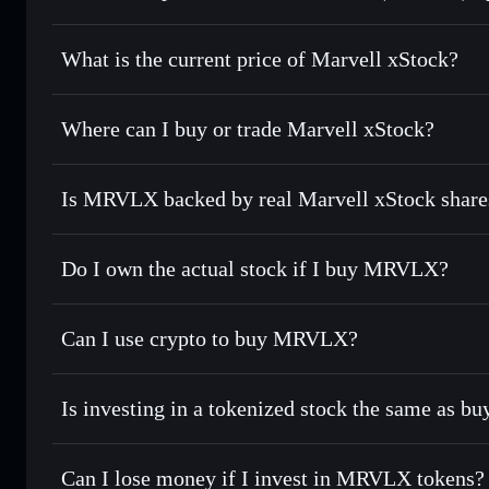
Marvell xStock
What is the current price of Marvell xStock?
Marvell xStock
$218.720
Where can I buy or trade Marvell xStock?
Is MRVLX backed by real Marvell xStock share
Do I own the actual stock if I buy MRVLX?
Can I use crypto to buy MRVLX?
Is investing in a tokenized stock the same as b
Can I lose money if I invest in MRVLX tokens?