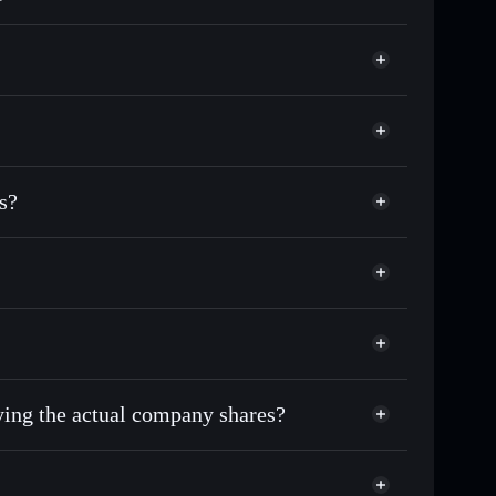
match the real-world stock price
3.20%
Solflare Wallet
s?
uying the actual company shares?