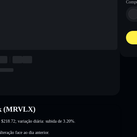
Compr
ock (MRVLX)
a
$218.72
; variação diária: subida de 3.20%
.
lteração
face ao dia anterior.