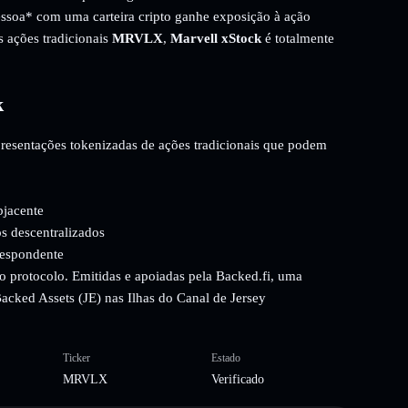
essoa* com uma carteira cripto ganhe exposição à ação
s ações tradicionais
MRVLX
,
Marvell xStock
é totalmente
k
epresentações tokenizadas de ações tradicionais que podem
bjacente
s descentralizados
respondente
o protocolo. Emitidas e apoiadas pela Backed.fi, uma
 Backed Assets (JE) nas Ilhas do Canal de Jersey
Ticker
Estado
MRVLX
Verificado