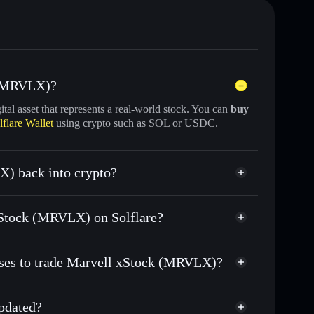
k (MRVLX)?
gital asset that represents a real-world stock. You can
buy
lflare Wallet
using crypto such as SOL or USDC.
X) back into crypto?
for USDC or SOL anytime
 xStock (MRVLX) on Solflare?
n-chain, and transparently verified
sses to trade Marvell xStock (MRVLX)?
pdated?