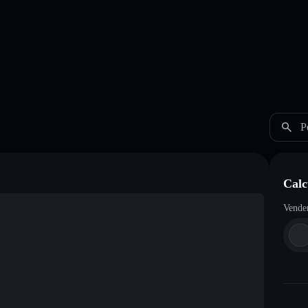
P
Cal
Vende