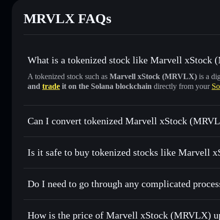
MRVLX FAQs
What is a tokenized stock like Marvell xStoc
A tokenized stock such as
Marvell xStock (MRVLX)
is a di
and
trade
it on the Solana blockchain
directly from your
So
Can I convert tokenized Marvell xStock (MRVL
Marvell xStock
swapped 
Is it safe to buy tokenized stocks like Marvell
1:1 backed, o
Do I need to go through any complicated proce
How is the price of Marvell xStock (MRVLX) u