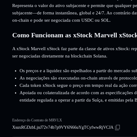
Representa o valor do ativo subjacente e permite que qualquer p
subjacente—de forma instantânea, global e 24/7. Ao contrário da
on-chain e pode ser negociada com USDC ou SOL.
Como Funcionam as xStock Marvell xStoc
A xStock Marvell xStock faz parte da classe de ativos xStock: r
ser negociadas diretamente na blockchain Solana.
Os preços e a liquidez são espelhados a partir do mercado su
As negociações são executadas on-chain através de protocolo
Cada token xStock segue o preço em tempo real da ação cor
Apoiada ou colateralizada de acordo com as especificações d
entidade regulada a operar a partir da Suíça, e emitidas pela
Endereço do Contrato de MRVLX
XsuxRGDzbLjnJ72v74b7p9VY6N66uYgTCyfwwRjVCJA