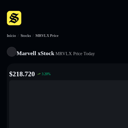
Início
/
Stocks
/
MRVLX Price
Marvell xStock
MRVLX
Price Today
$
218.720
3.20
%