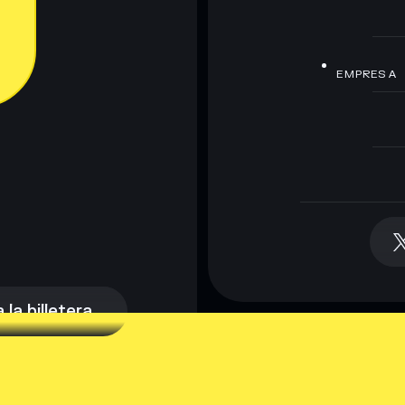
EMPRESA
la billetera
la billetera