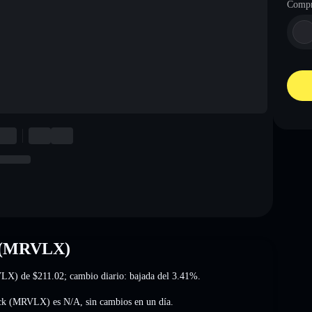
Compr
k (MRVLX)
RVLX) de
$211.02
; cambio diario: bajada del 3.41%
.
tock (MRVLX) es
N/A
,
sin cambios
en un día.