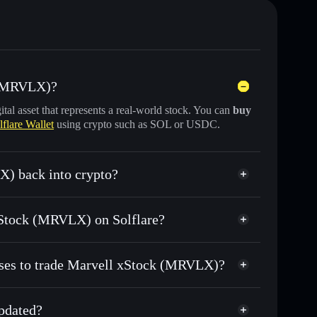
k (MRVLX)?
gital asset that represents a real-world stock. You can
buy
lflare Wallet
using crypto such as SOL or USDC.
X) back into crypto?
for USDC or SOL anytime
 xStock (MRVLX) on Solflare?
n-chain, and transparently verified
sses to trade Marvell xStock (MRVLX)?
pdated?