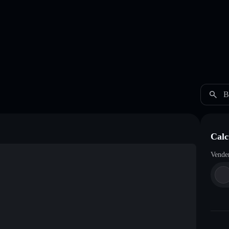
B
Calc
Vende