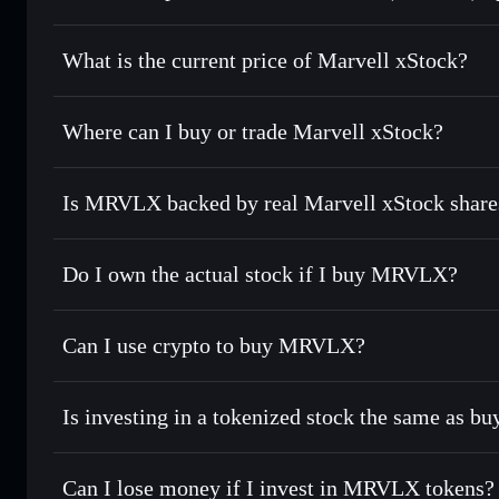
Marvell xStock
What is the current price of Marvell xStock?
Marvell xStock
$211.020
Where can I buy or trade Marvell xStock?
Is MRVLX backed by real Marvell xStock share
Do I own the actual stock if I buy MRVLX?
Can I use crypto to buy MRVLX?
Is investing in a tokenized stock the same as b
Can I lose money if I invest in MRVLX tokens?