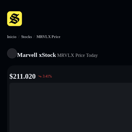
Inicio
/
Stocks
/
MRVLX Price
Marvell xStock
MRVLX
Price Today
$
211.020
3.41
%