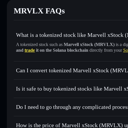
MRVLX FAQs
What is a tokenized stock like Marvell xStoc
A tokenized stock such as
Marvell xStock (MRVLX)
is a di
and
trade
it on the Solana blockchain
directly from your
So
Can I convert tokenized Marvell xStock (MRVL
Marvell xStock
swapped 
Is it safe to buy tokenized stocks like Marvell
1:1 backed, o
Do I need to go through any complicated proce
How is the price of Marvell xStock (MRVLX) u