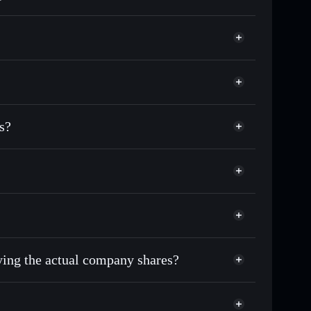
match the real-world stock price
3.41%
Solflare Wallet
s?
uying the actual company shares?