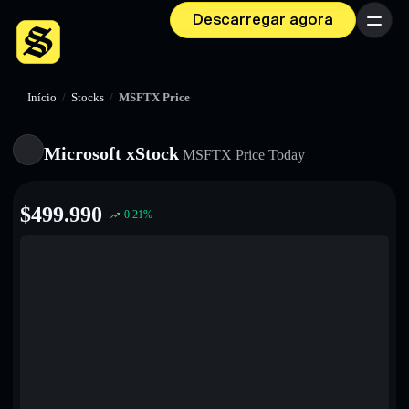
Descarregar agora
Menu
Início
/
Stocks
/
MSFTX Price
Microsoft xStock
MSFTX
Price Today
$
499.990
0.21
%