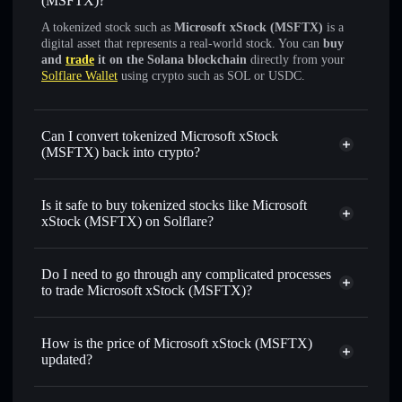
(MSFTX)?
A tokenized stock such as
Microsoft xStock (MSFTX)
is a
digital asset that represents a real-world stock. You can
buy
and
trade
it on the Solana blockchain
directly from your
Solflare Wallet
using crypto such as SOL or USDC.
Can I convert tokenized Microsoft xStock
(MSFTX) back into crypto?
Microsoft xStock
swapped
for USDC or SOL anytime
Is it safe to buy tokenized stocks like Microsoft
xStock (MSFTX) on Solflare?
1:1 backed,
on-chain, and transparently verified
Do I need to go through any complicated processes
to trade Microsoft xStock (MSFTX)?
How is the price of Microsoft xStock (MSFTX)
updated?
Microsoft xStock