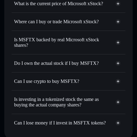
match the real-world stock price
What is the current price of Microsoft xStock?
Microsoft xStock
$499.990
0.21%
Where can I buy or trade Microsoft xStock?
Solflare Wallet
Is MSFTX backed by real Microsoft xStock
shares?
Do I own the actual stock if I buy MSFTX?
Can I use crypto to buy MSFTX?
Is investing in a tokenized stock the same as
buying the actual company shares?
Can I lose money if I invest in MSFTX tokens?