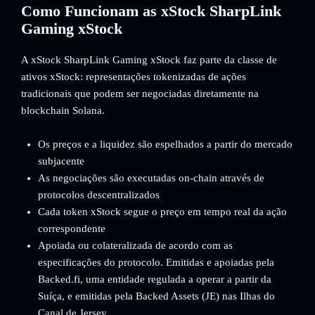
Como Funcionam as xStock SharpLink
Gaming xStock
A xStock SharpLink Gaming xStock faz parte da classe de
ativos xStock: representações tokenizadas de ações
tradicionais que podem ser negociadas diretamente na
blockchain Solana.
Os preços e a liquidez são espelhados a partir do mercado
subjacente
As negociações são executadas on-chain através de
protocolos descentralizados
Cada token xStock segue o preço em tempo real da ação
correspondente
Apoiada ou colateralizada de acordo com as
especificações do protocolo. Emitidas e apoiadas pela
Backed.fi, uma entidade regulada a operar a partir da
Suíça, e emitidas pela Backed Assets (JE) nas Ilhas do
Canal de Jersey