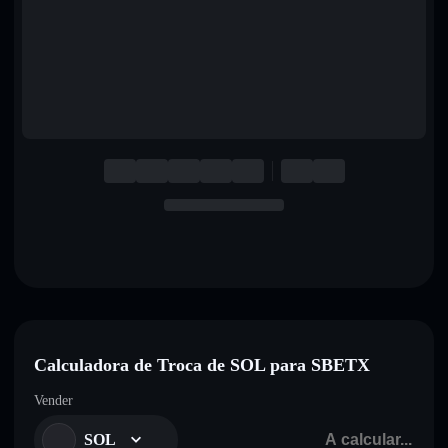
English
Deutsch
Italiano
Português
Español
Calculadora de Troca de SOL para SBETX
Vender
SOL