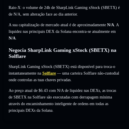
Raio-X: o volume de 24h de SharpLink Gaming xStock (SBETX) é
de
N/A
,
sem alteração
face ao dia anterior.
A sua capitalização de mercado atual é de aproximadamente
N/A
. A
liquidez nas principais DEX da Solana encontra-se atualmente em
N/A
.
Negocia SharpLink Gaming xStock (SBETX) na
Solflare
SharpLink Gaming xStock (SBETX) está disponível para troca-o
instantaneamente na
Solflare
— uma carteira Solflare não-custodial
onde controlas as tuas chaves privadas.
Ao preço atual de $6.43 com N/A de liquidez nas DEXs, as trocas
de SBETX na Solflare são executadas com derrapagem mínima
através do encaminhamento inteligente de ordens em todas as
principais DEXs da Solana.