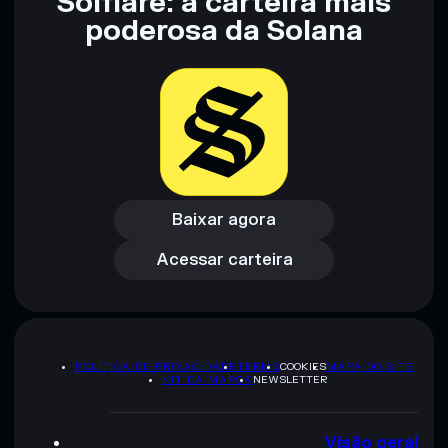
Solflare: a carteira mais
poderosa da Solana
Baixar agora
Acessar carteira
Baixar agora
Acessar carteira
POLÍTICA DE PRIVACIDADE
TERMS
COOKIES
MAPA DO SITE
KIT DA MARCA
NEWSLETTER
Visão geral