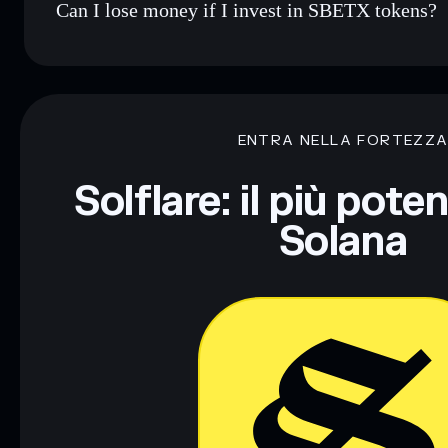
Can I lose money if I invest in SBETX tokens?
ENTRA NELLA FORTEZZ
Solflare: il più pote
Solana