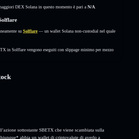
i maggiori DEX Solana in questo momento è pari a
N/A
.
olflare
aneamente su
Solflare
— un wallet Solana non-custodial nel quale
ETX in Solflare vengono eseguiti con slippage minimo per mezzo
tock
’azione sottostante SBETX che viene scambiata sulla
chiunque* abbia un wallet di criptovalute di averlo a