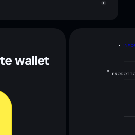
A
INFO
nte wallet
PRODOTT