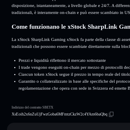
disposizione, istantaneamente, a livello globale e 24/7. A differe
tradizionali, è interamente on-chain e può essere scambiato in 
Come funzionano le xStock SharpLink Ga
La xStock SharpLink Gaming xStock fa parte della classe di asset 
tradizionali che possono essere scambiate direttamente sulla blo
Prezzi e liquidità riflettono il mercato sottostante
I trade vengono eseguiti on-chain per mezzo di protocolli dec
Ciascun token xStock segue il prezzo in tempo reale del titol
Garantito o collateralizzato in base alle specifiche del protoc
regolamentazione che opera con sede in Svizzera ed emette B
Indirizzo del contratto SBETX
XsEoih2x6nZuUjFwzGoba6MFmtzCkzW2c4YAm6baQbq