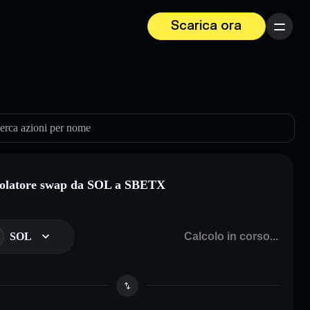
Scarica ora
Menu
erca azioni per nome
olatore swap da SOL a SBETX
SOL