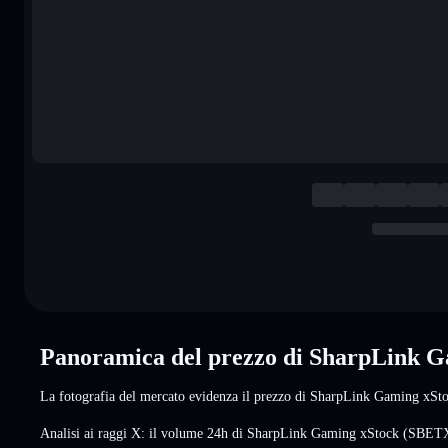
Panoramica del prezzo di SharpLink 
La fotografia del mercato evidenza il prezzo di SharpLink Gaming xS
Analisi ai raggi X: il volume 24h di SharpLink Gaming xStock (SBET