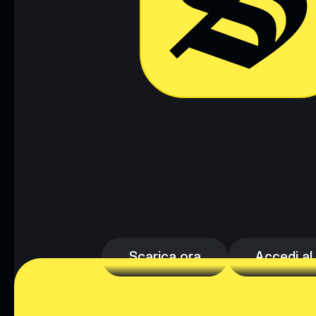
Scarica ora
Accedi al
Scarica ora
Accedi al