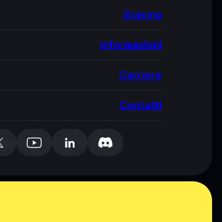
Staking
Informazioni
Carriere
Contatti