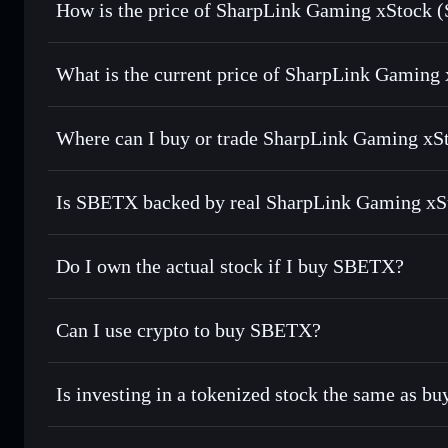
How is the price of SharpLink Gaming xStock
SharpLink Gaming xStock
What is the current price of SharpLink Gaming
SharpLink Gaming xStock
$6.27
Where can I buy or trade SharpLink Gaming xS
Is SBETX backed by real SharpLink Gaming xS
Do I own the actual stock if I buy SBETX?
Can I use crypto to buy SBETX?
Is investing in a tokenized stock the same as b