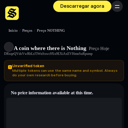
Descarregar agora
Menu
Início
/
Preços
/
Preço NOTHING
A coin where there is Nothing
Preço Hoje
DRxqeQVdsVwRbLrJ5WnSxwc9Xx9EXiAxEVHmnSuRpump
Unverified token
Multiple tokens can use the same name and symbol. Always
do your own research before buying.
No price information available at this time.