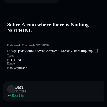
Sobre A coin where there is Nothing
NOTHING
Endereço do Contrato de NOTHING
DRxqeQVdsVwRbLrJ5WnSxwc9Xx9EXiAxEVHmnSuRpump
Ticker
NOTHING
Estado
Não verificado
BMT
$
0.02382
85.81
%