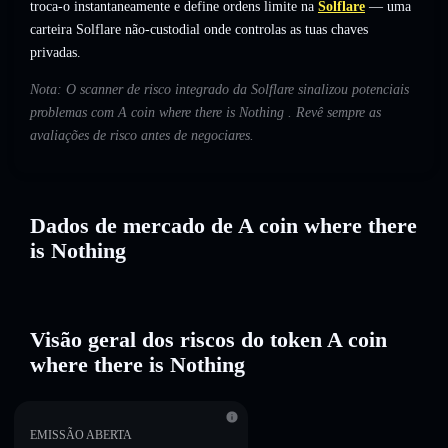
troca-o instantaneamente e define ordens limite na
Solflare
— uma
carteira Solflare não-custodial onde controlas as tuas chaves
privadas.
Nota: O scanner de risco integrado da Solflare sinalizou potenciais
problemas com A coin where there is Nothing . Revê sempre as
avaliações de risco antes de negociares.
Dados de mercado de A coin where there
is Nothing
Visão geral dos riscos do token A coin
where there is Nothing
EMISSÃO ABERTA