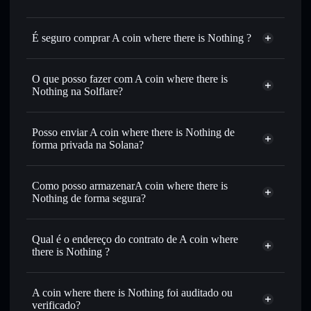
É seguro comprar A coin where there is Nothing ?
A coin where there is Nothing
não está verificado
O que posso fazer com A coin where there is
Nothing na Solflare?
A coin where there is Nothing
Carteira Solflare
Posso enviar A coin where there is Nothing de
Trocar instantaneamente
— trocar NOTHING por SOL,
forma privada na Solana?
USDC ou milhares de outros tokens Solana com
Agregador de Privacidade
encaminhamento inteligente de ordens para obteres o
melhor preço disponível
Como posso armazenarA coin where there is
Nothing de forma segura?
Definir ordens limite
— automatizar transações ao teu
preço-alvo para NOTHING
A coin where there is
Utilizar DCA
— investir de forma faseada ao longo do
Nothing
carteira não-custodial
Solflare
Qual é o endereço do contrato de A coin where
tempo em NOTHING
there is Nothing ?
Enviar de forma privada
— transferir NOTHING sem
Solflare
A coin where there is
associar publicamente as carteiras usando o Agregador de
A coin where
Nothing
Agregador de Privacidade
Privacidade integrado da Solflare
there is Nothing
A coin where there is Nothing foi auditado ou
DRxqeQVdsVwRbLrJ5WnSxwc9Xx9EXiAxEVHmnSuRpump
Acompanhar em tempo real
— monitorizar o preço,
verificado?