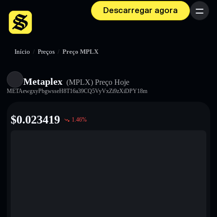
Descarregar agora
Menu
Início
/
Preços
/
Preço MPLX
Metaplex
(MPLX)
Preço Hoje
METAewgxyPbgwsseH8T16a39CQ5VyVxZi9zXiDPY18m
$
0.023419
1.46
%