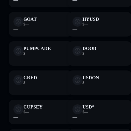
GOAT
HYUSD
$—
$—
—
—
PUMPCADE
DOOD
$—
$—
—
—
CRED
USDON
$—
$—
—
—
CUPSEY
USD*
$—
$—
—
—