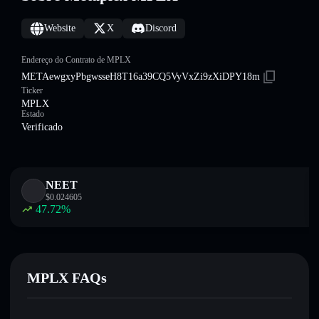
Website
X
Discord
Endereço do Contrato de MPLX
METAewgxyPbgwsseH8T16a39CQ5VyVxZi9zXiDPY18m
Ticker
MPLX
Estado
Verificado
NEET
$
0.024605
47.72
%
MPLX FAQs