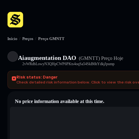
Início
/
Preços
/
Preço GMNTT
Aiaugmentation DAO
(GMNTT)
Preço Hoje
2vWRdbLowyN3QHpCWP6PKts4oqSa54SkB6hYdkjJpump
Risk status: Danger
Check detailed risk information below. Click to view the risk ov
No price information available at this time.