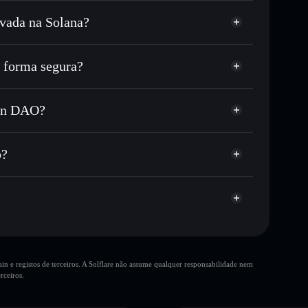
vada na Solana?
 ou milhares de outros tokens Solana com
r preço disponível
reço-alvo para GMNTT
forma segura?
 tempo em GMNTT
carteira não-custodial
Solflare
r publicamente as carteiras usando o Agregador de
 DAO
ion DAO?
Agregador de
me, capitalização de mercado e liquidez de GMNTT
on DAO
-custodial onde controlas as tuas chaves privadas
ump
o?
GMNTT
10 principais
n e registos de terceiros. A Solflare não assume qualquer responsabilidade nem
única
rceiros.
O
Aiaugmentation
80% de