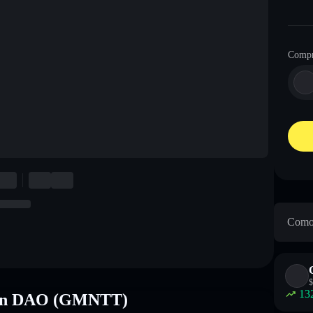
Compr
Como 
$
13
tion DAO (GMNTT)