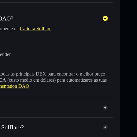
 DAO?
tamente na
Carteira Solflare
:
vender
 todas as principais DEX para encontrar o melhor preço
CA
(custo médio em dólares) para automatizares as tuas
mentation DAO
.
Solflare?