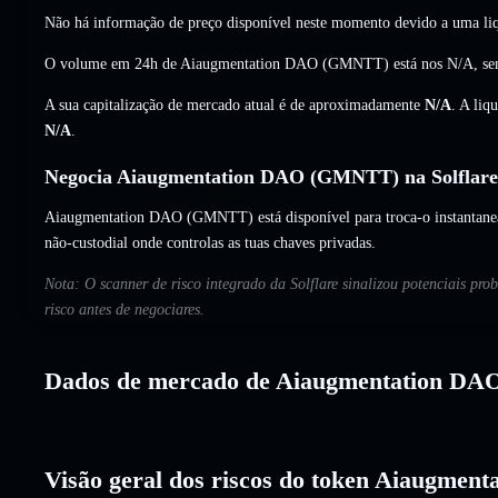
Não há informação de preço disponível neste momento devido a uma liq
O volume em 24h de Aiaugmentation DAO (GMNTT) está nos
N/A
,
se
A sua capitalização de mercado atual é de aproximadamente
N/A
. A liq
N/A
.
Negocia Aiaugmentation DAO (GMNTT) na Solflare
Aiaugmentation DAO (GMNTT) está disponível para troca-o instantanea
não-custodial onde controlas as tuas chaves privadas.
Nota: O scanner de risco integrado da Solflare sinalizou potenciais p
risco antes de negociares.
Dados de mercado de Aiaugmentation DA
Visão geral dos riscos do token Aiaugmen