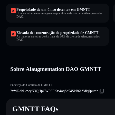
Propriedade de um único detentor em GMNTT
Uma carteira detém uma grande quantidade da oferta de Aiaugmentation
DAO.
Elevada de concentração de propriedade de GMNTT
As maiores carteiras detêm mais de 80% da oferta de Aiaugmentation
DAO.
Sobre Aiaugmentation DAO GMNTT
Endereço do Contrato de GMNTT
2vWRdbLowyN3QHpCWP6PKts4oqSa54SkB6hYdkjJpump
GMNTT FAQs