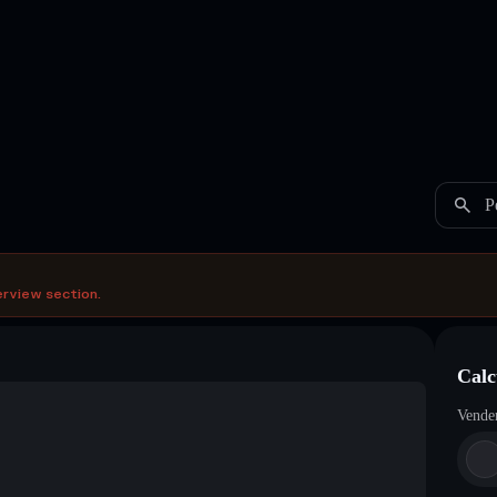
P
erview section.
Calc
Vende