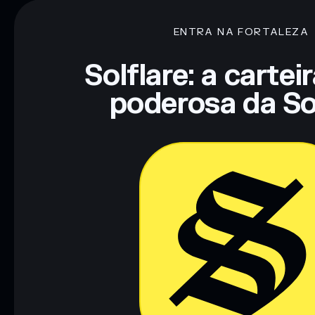
concentração
Aiaugmentation DAO
ENTRA NA FORTALEZA
Aviso legal: Esta informação é apenas para fins educativos e
tua pesquisa. Dados fornecidos pelo rugcheck.xyz.
Solflare: a cartei
poderosa da So