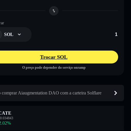
ar
SOL
Trocar SOL
O preço pode depender do serviço onramp
comprar Aiaugmentation DAO com a carteira Solflare
CATE
0.034843
2.02
%