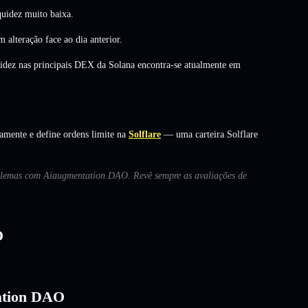
uidez muito baixa.
m alteração
face ao dia anterior.
uidez nas principais DEX da Solana encontra-se atualmente em
mente e define ordens limite na
Solflare
— uma carteira Solflare
roblemas com Aiaugmentation DAO. Revê sempre as avaliações de
O
tation DAO