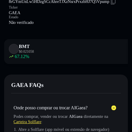
8rGYmUnLw5HDzgSCcAhreTJXzNsrxPrxzbHJ7Q5Vpump
Ticker
GAEA
Estado
Não verificado
BMT
$
0.021058
67.12
%
GAEA FAQs
Onde posso comprar ou trocar AIGaea?
Podes comprar, vender ou trocar
AIGaea
diretamente na
Carteira Solflare
:
Abre a Solflare (app móvel ou extensão de navegador)