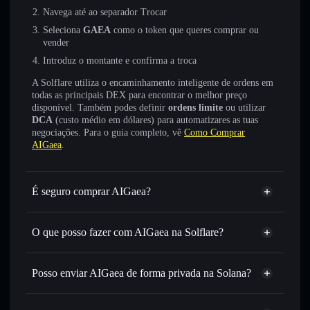
Navega até ao separador Trocar
Seleciona
GAEA
como o token que queres comprar ou
vender
Introduz o montante e confirma a troca
A Solflare utiliza o encaminhamento inteligente de ordens em
todas as principais DEX para encontrar o melhor preço
disponível. Também podes definir
ordens limite
ou utilizar
DCA
(custo médio em dólares) para automatizares as tuas
negociações. Para o guia completo, vê
Como Comprar
AIGaea
.
É seguro comprar AIGaea?
AIGaea
não está verificado
O que posso fazer com AIGaea na Solflare?
AIGaea
Carteira Solflare
Trocar instantaneamente
— trocar GAEA por SOL,
Posso enviar AIGaea de forma privada na Solana?
USDC ou milhares de outros tokens Solana com
Agregador de Privacidade
encaminhamento inteligente de ordens para obteres o
melhor preço disponível