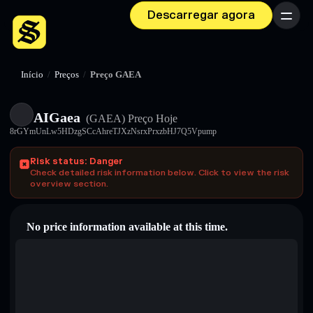
Descarregar agora
Menu
Início
/
Preços
/
Preço GAEA
AIGaea
(GAEA)
Preço Hoje
8rGYmUnLw5HDzgSCcAhreTJXzNsrxPrxzbHJ7Q5Vpump
Risk status: Danger
Check detailed risk information below. Click to view the risk
overview section.
No price information available at this time.