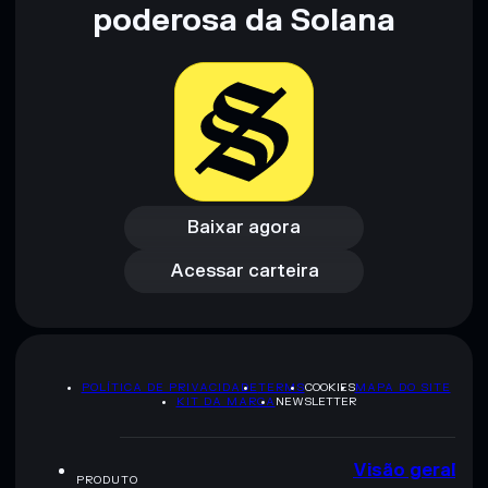
não constitui aconselhamento financeiro. Faz sempre a tua
poderosa da Solana
pesquisa. Dados fornecidos pelo rugcheck.xyz.
Baixar agora
Acessar carteira
Baixar agora
Acessar carteira
POLÍTICA DE PRIVACIDADE
TERMS
COOKIES
MAPA DO SITE
KIT DA MARCA
NEWSLETTER
Visão geral
PRODUTO