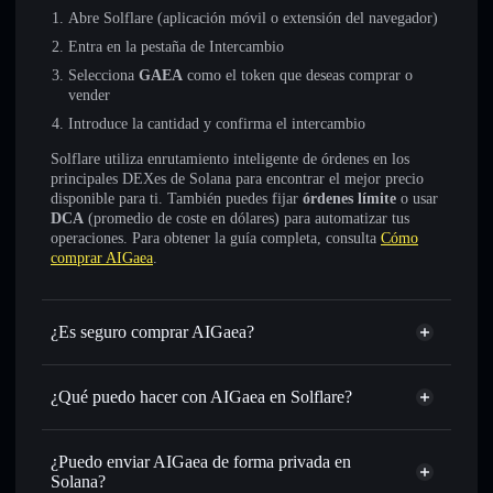
Abre Solflare (aplicación móvil o extensión del navegador)
Entra en la pestaña de Intercambio
Selecciona
GAEA
como el token que deseas comprar o
vender
Introduce la cantidad y confirma el intercambio
Solflare utiliza enrutamiento inteligente de órdenes en los
principales DEXes de Solana para encontrar el mejor precio
disponible para ti. También puedes fijar
órdenes límite
o usar
DCA
(promedio de coste en dólares) para automatizar tus
operaciones. Para obtener la guía completa, consulta
Cómo
comprar AIGaea
.
¿Es seguro comprar AIGaea?
AIGaea
no está verificado
¿Qué puedo hacer con AIGaea en Solflare?
AIGaea
cartera de Solflare
Intercambiar al instante
: operar con GAEA para SOL,
¿Puedo enviar AIGaea de forma privada en
USDC o miles de otros tokens de Solana con enrutamiento
Solana?