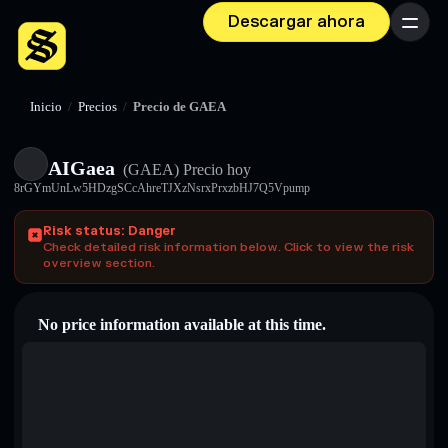
Descargar ahora
Menú
Inicio
/
Precios
/
Precio de GAEA
AIGaea
(GAEA)
Precio hoy
8rGYmUnLw5HDzgSCcAhreTJXzNsrxPrxzbHJ7Q5Vpump
Risk status: Danger
Check detailed risk information below. Click to view the risk
overview section.
No price information available at this time.