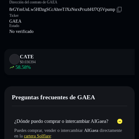
Dirección del contrato de GAEA
8rGYmUnLw5HDzgSCcAhreTJXzNsrxPrxzbHJ7Q5Vpump
Ticker
GAEA
Estado
No verificado
CATE
$
0.036394
58.58
%
Preguntas frecuentes de GAEA
¿Dónde puedo comprar o intercambiar AIGaea?
Puedes comprar, vender o intercambiar
AIGaea
directamente
en la
cartera Solflare
: