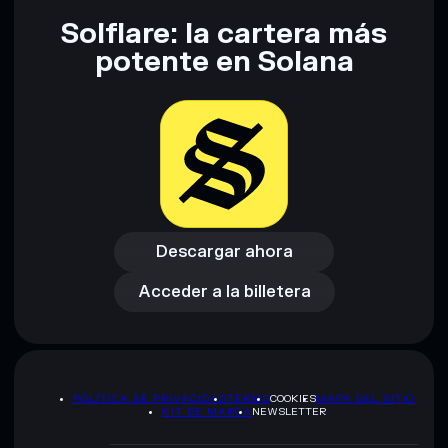
Solflare: la cartera más
Descargo de responsabilidad: Esta información tiene
potente en Solana
únicamente fines educativos y no constituye asesoramiento
financiero. Investiga siempre por tu cuenta. Datos
proporcionados por rugcheck.xyz.
Descargar ahora
Acceder a la billetera
Descargar ahora
Acceder a la billetera
POLÍTICA DE PRIVACIDAD
TERMS
COOKIES
MAPA DEL SITIO
KIT DE MARCA
NEWSLETTER