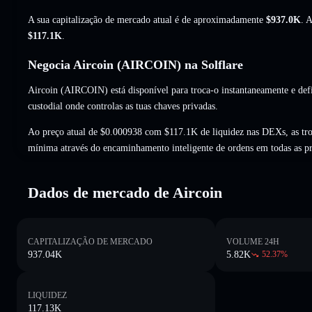
A sua capitalização de mercado atual é de aproximadamente
$937.0K
. 
$117.1K
.
Negocia Aircoin (AIRCOIN) na Solflare
Aircoin (AIRCOIN) está disponível para troca-o instantaneamente e defi
custodial onde controlas as tuas chaves privadas.
Ao preço atual de $0.000938 com $117.1K de liquidez nas DEXs, as tr
mínima através do encaminhamento inteligente de ordens em todas as p
Dados de mercado de Aircoin
CAPITALIZAÇÃO DE MERCADO
VOLUME 24H
937.04K
5.82K
52.37
%
LIQUIDEZ
117.13K