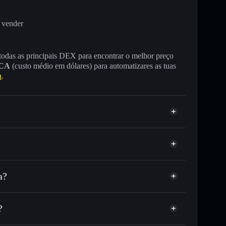
 vender
 todas as principais DEX para encontrar o melhor preço
CA
(custo médio em dólares) para automatizares as tuas
n
.
a?
DC ou milhares de outros tokens Solana com
r preço disponível
e
eço-alvo para AIRCOIN
?
tempo em AIRCOIN
não-custodial
Solflare