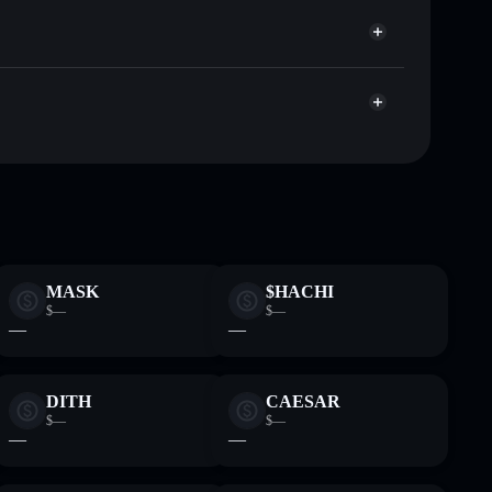
iar publicamente as carteiras usando o Agregador de
Agregador de Privacidade
me, capitalização de mercado e liquidez de AIRCOIN
ão-custodial onde controlas as tuas chaves privadas
k
AIRCOIN
MASK
$HACHI
$—
$—
—
—
DITH
CAESAR
$—
$—
—
—