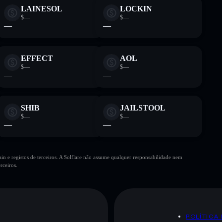
LAINESOL
LOCKIN
$—
$—
—
—
EFFECT
AOL
$—
$—
—
—
SHIB
JAILSTOOL
$—
$—
—
—
n e registos de terceiros. A Solflare não assume qualquer responsabilidade nem
rceiros.
POLÍTICA