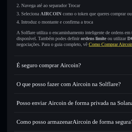
Navega até ao separador Trocar
Seleciona
AIRCOIN
como o token que queres comprar ou
Introduz o montante e confirma a troca
A Solflare utiliza o encaminhamento inteligente de ordens em
disponível. Também podes definir
ordens limite
ou utilizar
D
negociações. Para o guia completo, vê
Como Comprar Aircoi
É seguro comprar Aircoin?
Aircoin
token verificado
O que posso fazer com Aircoin na Solflare?
Aircoin
Carteira Solflare
Posso enviar Aircoin de forma privada na Solan
Trocar instantaneamente
— trocar AIRCOIN por SOL, US
encaminhamento inteligente de ordens para obteres o melho
Carteira Solflare
Agregador de Privacidad
Definir ordens limite
— automatizar transações ao teu pr
Aircoin
Como posso armazenarAircoin de forma segura
Utilizar DCA
— investir de forma faseada ao longo do 
Aircoin
carteira 