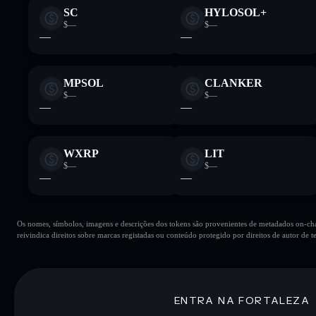
SC
HYLOSOL+
$—
$—
—
—
MPSOL
CLANKER
$—
$—
—
—
WXRP
LIT
$—
$—
—
—
Os nomes, símbolos, imagens e descrições dos tokens são provenientes de metadados on-chai
reivindica direitos sobre marcas registadas ou conteúdo protegido por direitos de autor de te
ENTRA NA FORTALEZA