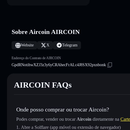
Sobre Aircoin AIRCOIN
Website
X
Telegram
Endereço do Contrato de AIRCOIN
GpdRNotihwXZJ3z3y6yCRAhecFrALc4J8SX92pxnbonk
AIRCOIN FAQs
Onde posso comprar ou trocar Aircoin?
Podes comprar, vender ou trocar
Aircoin
diretamente na
Carte
Abre a Solflare (app móvel ou extensão de navegador)