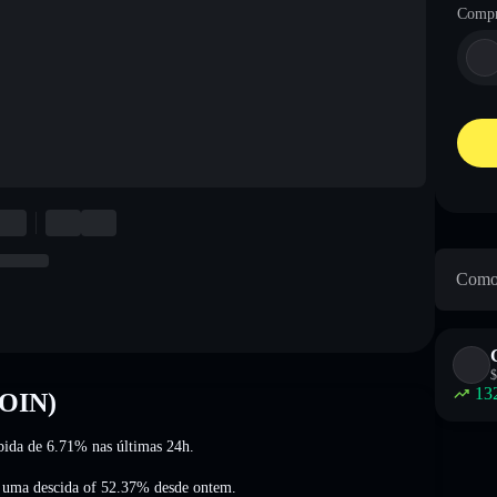
Compr
Como 
$
13
COIN)
bida de 6.71%
nas últimas 24h.
,
uma descida of 52.37%
desde ontem.