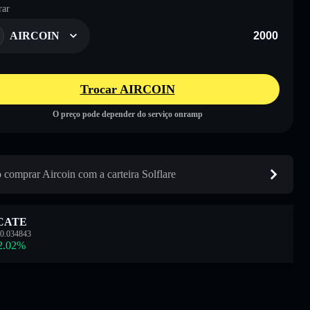
ar
AIRCOIN
Trocar AIRCOIN
O preço pode depender do serviço onramp
comprar Aircoin com a carteira Solflare
CATE
0.034843
2.02
%