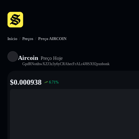
Início
/
Preços
/
Preço AIRCOIN
Aircoin
Preço Hoje
GpdRNotihwXZJ3z3y6yCRAhecFrALc4J8SX92pxnbonk
$
0.000938
6.71
%