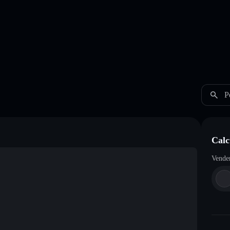
P
Calc
Vende