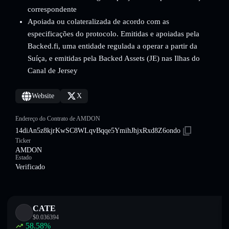
correspondente
Apoiada ou colateralizada de acordo com as
especificações do protocolo. Emitidas e apoiadas pela
Backed.fi, uma entidade regulada a operar a partir da
Suíça, e emitidas pela Backed Assets (JE) nas Ilhas do
Canal de Jersey
Website
X
Endereço do Contrato de AMDON
14diAn5z8kjrKwSC8WLqvBqqe5YmihJhjxRxd8Z6ondo
Ticker
AMDON
Estado
Verificado
CATE
$
0.036394
58.58
%