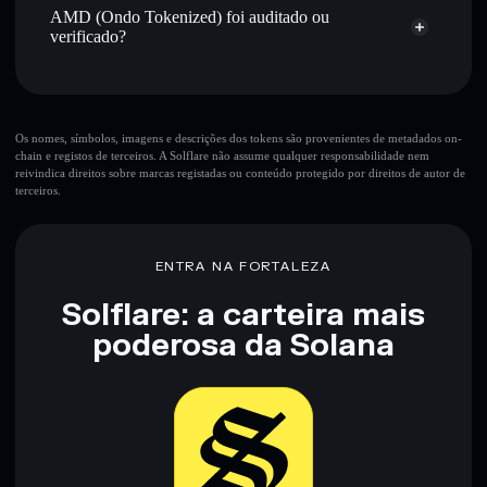
Tokenized)
AMD (Ondo Tokenized) foi auditado ou
14diAn5z8kjrKwSC8WLqvBqqe5YmihJhjxRxd8Z6ondo
verificado?
AMD (Ondo Tokenized)
verificado
AMDON
Carteira
Solflare
Os nomes, símbolos, imagens e descrições dos tokens são provenientes de metadados on-
chain e registos de terceiros. A Solflare não assume qualquer responsabilidade nem
reivindica direitos sobre marcas registadas ou conteúdo protegido por direitos de autor de
terceiros.
ENTRA NA FORTALEZA
Solflare: a carteira mais
poderosa da Solana