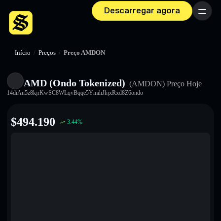
Descarregar agora
Menu
Início
/
Preços
/
Preço AMDON
AMD (Ondo Tokenized)
(AMDON)
Preço Hoje
14diAn5z8kjrKwSC8WLqvBqqe5YmihJhjxRxd8Z6ondo
$
494.190
3.44
%