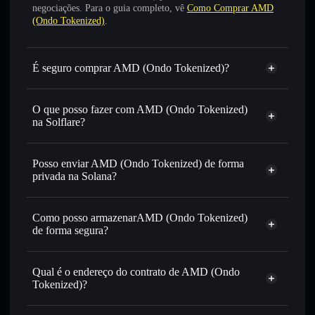
negociações. Para o guia completo, vê
Como Comprar AMD
(Ondo Tokenized)
.
É seguro comprar AMD (Ondo Tokenized)?
AMD (Ondo Tokenized)
token verificado
O que posso fazer com AMD (Ondo Tokenized)
na Solflare?
AMD (Ondo Tokenized)
Carteira Solflare
Trocar instantaneamente
— trocar AMDON por SOL,
Posso enviar AMD (Ondo Tokenized) de forma
USDC, ou milhares de outros tokens Solana com
privada na Solana?
encaminhamento inteligente de ordens para obteres o
Carteira Solflare
Agregador de
melhor preço disponível
Privacidade
Como posso armazenarAMD (Ondo Tokenized)
Enviar de forma privada
— transferir AMDON sem
AMD (Ondo Tokenized)
de forma segura?
associar publicamente as carteiras usando o Agregador de
Privacidade integrado da Solflare
AMD (Ondo Tokenized)
Acompanhar em tempo real
— monitorizar o preço,
carteira não-custodial
Solflare
Qual é o endereço do contrato de AMD (Ondo
volume, capitalização de mercado e liquidez de AMDON
Tokenized)?
Manter em segurança
— guardar AMDON numa carteira
não-custodial onde controlas as tuas chaves privadas
AMD (Ondo
Agregador de Privacidade