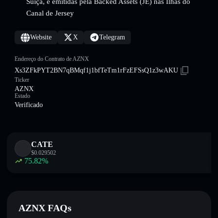
Suíça, e emitidas pela Backed Assets (JE) nas Ilhas do
Canal de Jersey
Website
X
Telegram
Endereço do Contrato de AZNX
Xs3ZFkPYT2BN7qBMqf1j1bfTeTm1rFzEFSsQ1z3wAKU
Ticker
AZNX
Estado
Verificado
CATE
$
0.029502
75.82
%
AZNX FAQs