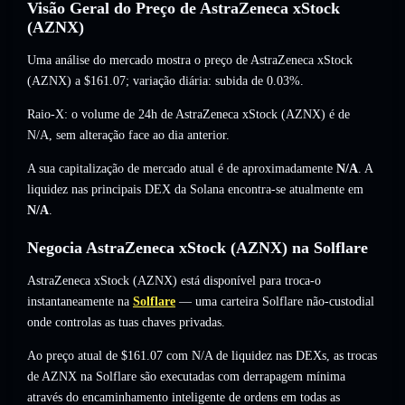
Visão Geral do Preço de AstraZeneca xStock
(AZNX)
Uma análise do mercado mostra o preço de AstraZeneca xStock
(AZNX) a
$161.07
; variação diária: subida de 0.03%
.
Raio-X: o volume de 24h de AstraZeneca xStock (AZNX) é de
N/A
,
sem alteração
face ao dia anterior.
A sua capitalização de mercado atual é de aproximadamente
N/A
. A
liquidez nas principais DEX da Solana encontra-se atualmente em
N/A
.
Negocia AstraZeneca xStock (AZNX) na Solflare
AstraZeneca xStock (AZNX) está disponível para troca-o
instantaneamente na
Solflare
— uma carteira Solflare não-custodial
onde controlas as tuas chaves privadas.
Ao preço atual de $161.07 com N/A de liquidez nas DEXs, as trocas
de AZNX na Solflare são executadas com derrapagem mínima
através do encaminhamento inteligente de ordens em todas as