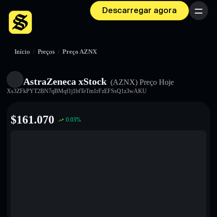
Descarregar agora
Menu
Início
/
Preços
/
Preço AZNX
AstraZeneca xStock
(AZNX)
Preço Hoje
Xs3ZFkPYT2BN7qBMqf1j1bfTeTm1rFzEFSsQ1z3wAKU
$
161.070
0.03
%