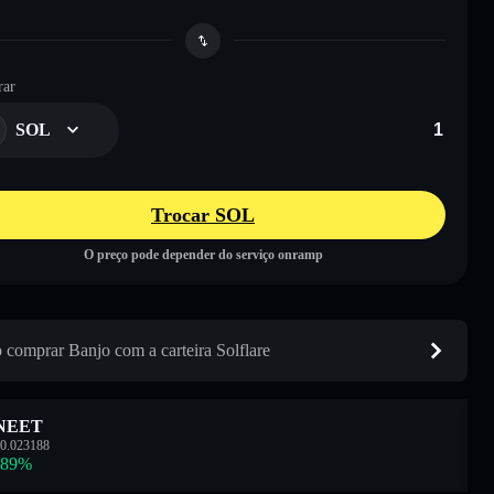
ar
SOL
Trocar SOL
O preço pode depender do serviço onramp
comprar Banjo com a carteira Solflare
NEET
0.023188
.89
%