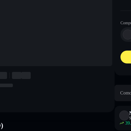
Compr
Como 
$
39
)