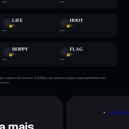
—
—
LIFE
HOOT
$—
$—
—
—
HOPPY
FLAG
$—
$—
—
—
n e registos de terceiros. A Solflare não assume qualquer responsabilidade nem
rceiros.
POLÍTICA
ra mais