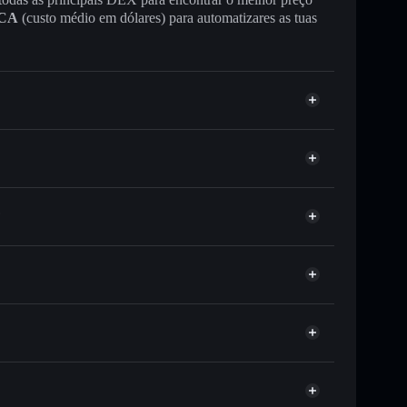
CA
(custo médio em dólares) para automatizares as tuas
?
 ou milhares de outros tokens Solana com
r preço disponível
eço-alvo para BANJO
tempo em BANJO
o-custodial
Solflare
r publicamente as carteiras usando o Agregador de
Agregador de Privacidade
me, capitalização de mercado e liquidez de BANJO
-custodial onde controlas as tuas chaves privadas
gpump
BANJO