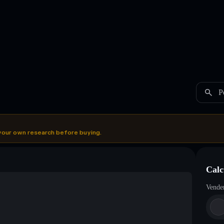
P
your own research before buying.
Calc
Vende