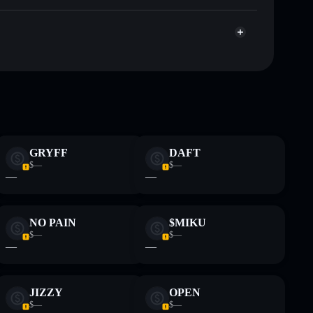
 não constitui aconselhamento financeiro. Faz sempre a
GRYFF
DAFT
$—
$—
—
—
NO PAIN
$MIKU
$—
$—
—
—
JIZZY
OPEN
$—
$—