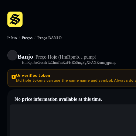
Início
/
Preços
/
Preço BANJO
Banjo
Preço Hoje
(HmRpmb…pump)
HmRpmbeGosahTzChmTmKzFHR5SmgSgXFAXKumajgpump
Unverified token
Multiple tokens can use the same name and symbol. Always do 
No price information available at this time.