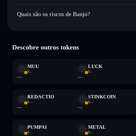
Carteira Solflare
Banjo
não está verificado
Quais são os riscos de Banjo?
Principais riscos para Banjo:
Descobre outros tokens
Aviso legal: Esta informação é apenas para fins educativos e
tua pesquisa. Dados fornecidos pelo rugcheck.xyz.
MUU
LUCK
$—
$—
—
—
REDACTIO
STINKCOIN
$—
$—
—
—
PUMPAI
METAL
$—
$—