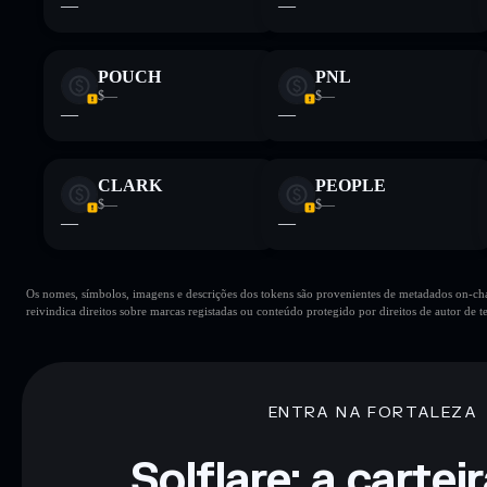
—
—
POUCH
PNL
$—
$—
—
—
CLARK
PEOPLE
$—
$—
—
—
Os nomes, símbolos, imagens e descrições dos tokens são provenientes de metadados on-chai
reivindica direitos sobre marcas registadas ou conteúdo protegido por direitos de autor de te
ENTRA NA FORTALEZA
Solflare: a cartei