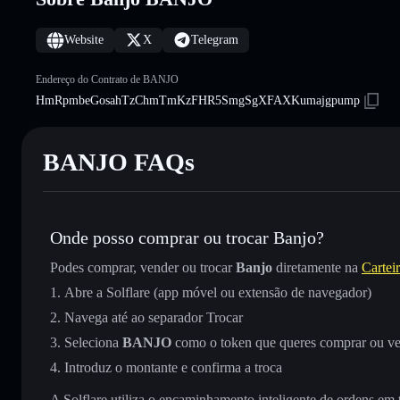
Website
X
Telegram
Endereço do Contrato de BANJO
HmRpmbeGosahTzChmTmKzFHR5SmgSgXFAXKumajgpump
BANJO FAQs
Onde posso comprar ou trocar Banjo?
Podes comprar, vender ou trocar
Banjo
diretamente na
Carteir
Abre a Solflare (app móvel ou extensão de navegador)
Navega até ao separador Trocar
Seleciona
BANJO
como o token que queres comprar ou v
Introduz o montante e confirma a troca
A Solflare utiliza o encaminhamento inteligente de ordens em