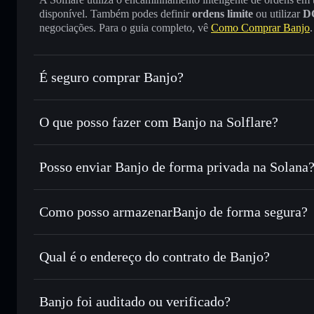
disponível. Também podes definir
ordens limite
ou utilizar
D
negociações. Para o guia completo, vê
Como Comprar Banjo
.
É seguro comprar Banjo?
Banjo
não está verificado
O que posso fazer com Banjo na Solflare?
Banjo
Carteira Solflare
Posso enviar Banjo de forma privada na Solana
Trocar instantaneamente
— trocar BANJO por SOL, USDC
encaminhamento inteligente de ordens para obteres o melho
Agregador de Privacidade
Definir ordens limite
— automatizar transações ao teu pr
Como posso armazenarBanjo de forma segura?
Utilizar DCA
— investir de forma faseada ao longo do 
Banjo
carteira nã
Enviar de forma privada
— transferir BANJO sem associa
Solflare
Banjo
Privacidade integrado da Solflare
Qual é o endereço do contrato de Banjo?
Acompanhar em tempo real
— monitorizar o preço, volu
Banjo
Manter em segurança
— guardar BANJO numa carteira não
HmRpmbeGosahTzChmTmKzFHR5SmgSgXFAXKumaj
Banjo foi auditado ou verificado?