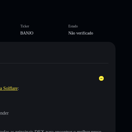
Ticker
Estado
BANJO
Não verificado
a Solflare
:
ender
 todas as principais DEX para encontrar o melhor preço