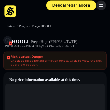
Descarregar agora
Menu
Início
/
Preços
/
Preço HOOLI
HOOLI
Preço Hoje
(FPJfY8…TwTF)
FPJfY8mMTRwaePD2f46TFLqVov4X9svBaUgR1a8oTwTF
Risk status: Danger
Check detailed risk information below. Click to view the risk
overview section.
No price information available at this time.