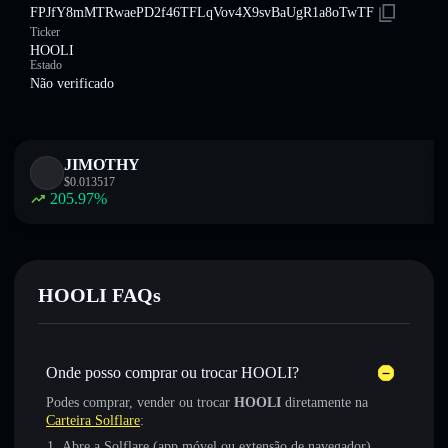
FPJfY8mMTRwaePD2f46TFLqVov4X9svBaUgR1a8oTwTF
Ticker
HOOLI
Estado
Não verificado
JIMOTHY
$
0.013517
205.97
%
HOOLI FAQs
Onde posso comprar ou trocar HOOLI?
Podes comprar, vender ou trocar
HOOLI
diretamente na
Carteira Solflare
:
Abre a Solflare (app móvel ou extensão de navegador)