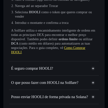
Navega até ao separador Trocar
Seleciona
HOOLI
como o token que queres comprar ou
vender
Introduz o montante e confirma a troca
A Solflare utiliza o encaminhamento inteligente de ordens em
todas as principais DEX para encontrar o melhor preço
disponível. Também podes definir
ordens limite
ou utilizar
DCA
(custo médio em dólares) para automatizares as tuas
negociações. Para o guia completo, vê
Como Comprar
HOOLI
.
É seguro comprar HOOLI?
HOOLI
não está verificado
O que posso fazer com HOOLI na Solflare?
HOOLI
Carteira Solflare
Trocar instantaneamente
— trocar HOOLI por SOL,
Posso enviar HOOLI de forma privada na Solana?
USDC ou milhares de outros tokens Solana com
Agregador de Privacidade
encaminhamento inteligente de ordens para obteres o