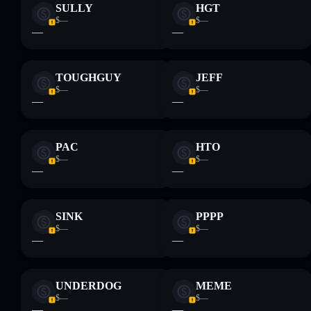
SULLY
HGT
$—
$—
—
—
Aviso legal: Esta informação é apenas para fins educativos e
não constitui aconselhamento financeiro. Faz sempre a tua
pesquisa. Dados fornecidos pelo rugcheck.xyz.
TOUGHGUY
JEFF
$—
$—
—
—
PAC
HTO
$—
$—
—
—
SINK
PPPP
$—
$—
—
—
UNDERDOG
MEME
$—
$—
—
—