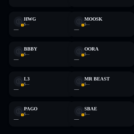
HWG
MOOSK
$—
$—
—
—
BBBY
OORA
$—
$—
—
—
L3
MR BEAST
$—
$—
—
—
PAGO
SBAE
$—
$—
—
—