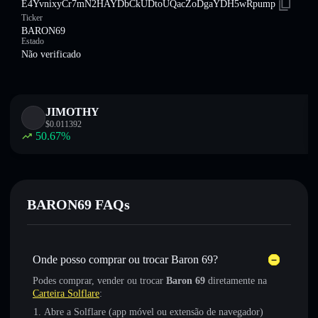
E4YvnixyCr7mN2HAYDbCkUDtoUQacZoDgaYDH5wRpump
Ticker
BARON69
Estado
Não verificado
JIMOTHY
$
0.011392
50.67
%
BARON69 FAQs
Onde posso comprar ou trocar Baron 69?
Podes comprar, vender ou trocar
Baron 69
diretamente na
Carteira Solflare
:
Abre a Solflare (app móvel ou extensão de navegador)