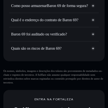
Como posso armazenarBaron 69 de forma segura?
Definir ordens limite
— automatizar transações ao teu
preço-alvo para BARON69
Baron 69
carteira
Utilizar DCA
— investir de forma faseada ao longo do
não-custodial
Solflare
Qual é o endereço do contrato de Baron 69?
tempo em BARON69
Enviar de forma privada
— transferir BARON69 sem
Baron 69
associar publicamente as carteiras usando o Agregador de
E4YvnixyCr7mN2HAYDbCkUDtoUQacZoDgaYDH5wRpump
Solflare
Baron 69
Baron 69 foi auditado ou verificado?
Agregador de Privacidade
Privacidade integrado da Solflare
Baron 69
não está verificado
Acompanhar em tempo real
— monitorizar o preço,
BARON69
Carteira
volume, capitalização de mercado e liquidez de BARON69
Quais são os riscos de Baron 69?
Solflare
Manter em segurança
— guardar BARON69 numa
carteira não-custodial onde controlas as tuas chaves privadas
Principais riscos para Baron 69:
10 principais carteiras
Os nomes, símbolos, imagens e descrições dos tokens são provenientes de metadados on-
chain e registos de terceiros. A Solflare não assume qualquer responsabilidade nem
Baron 69
reivindica direitos sobre marcas registadas ou conteúdo protegido por direitos de autor de
única carteira
terceiros.
Baron 69
Baron 69
liquidez limitada
80% de concentração
Baron 69
ENTRA NA FORTALEZA