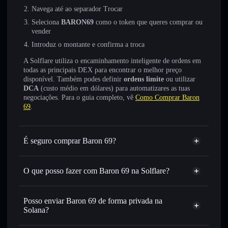
Navega até ao separador Trocar
Seleciona
BARON69
como o token que queres comprar ou
vender
Introduz o montante e confirma a troca
A Solflare utiliza o encaminhamento inteligente de ordens em
todas as principais DEX para encontrar o melhor preço
disponível. Também podes definir
ordens limite
ou utilizar
DCA
(custo médio em dólares) para automatizares as tuas
negociações. Para o guia completo, vê
Como Comprar Baron
69
.
É seguro comprar Baron 69?
Baron 69
não está verificado
O que posso fazer com Baron 69 na Solflare?
Baron 69
Carteira Solflare
Trocar instantaneamente
— trocar BARON69 por SOL,
Posso enviar Baron 69 de forma privada na
USDC ou milhares de outros tokens Solana com
Solana?
encaminhamento inteligente de ordens para obteres o
Agregador de Privacidade
melhor preço disponível