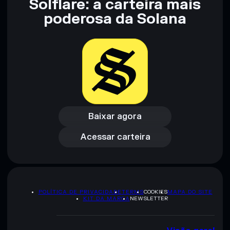
Solflare: a carteira mais
Aviso legal: Esta informação é apenas para fins educativos e
não constitui aconselhamento financeiro. Faz sempre a tua
poderosa da Solana
pesquisa. Dados fornecidos pelo rugcheck.xyz.
Baixar agora
Acessar carteira
Baixar agora
Acessar carteira
POLÍTICA DE PRIVACIDADE
TERMS
COOKIES
MAPA DO SITE
KIT DA MARCA
NEWSLETTER