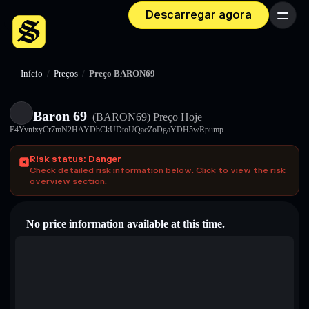
Descarregar agora
Menu
Início
/
Preços
/
Preço BARON69
Baron 69
(BARON69)
Preço Hoje
E4YvnixyCr7mN2HAYDbCkUDtoUQacZoDgaYDH5wRpump
Risk status: Danger
Check detailed risk information below. Click to view the risk
overview section.
No price information available at this time.