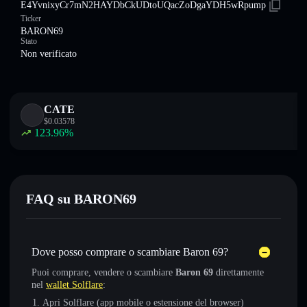
E4YvnixyCr7mN2HAYDbCkUDtoUQacZoDgaYDH5wRpump
Ticker
BARON69
Stato
Non verificato
CATE
$
0.03578
123.96
%
FAQ su BARON69
Dove posso comprare o scambiare Baron 69?
Puoi comprare, vendere o scambiare
Baron 69
direttamente
nel
wallet Solflare
:
Apri Solflare (app mobile o estensione del browser)