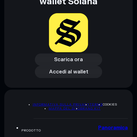
wallet Solana
formativi e non costituiscono una consulenza finanziaria.
Informati sempre autonomamente. Dati forniti da
rugcheck.xyz.
Scarica ora
Accedi al wallet
Scarica ora
Accedi al wallet
INFORMATIVA SULLA PRIVACY
TERMS
COOKIES
MAPPA DEL SITO
BRAND KIT
Panoramica
PRODOTTO