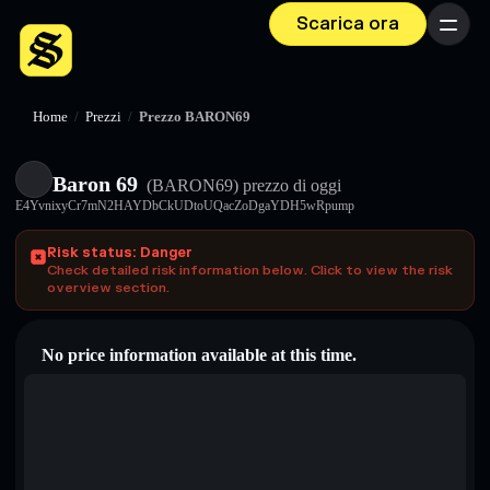
Scarica ora
Menu
Home
/
Prezzi
/
Prezzo BARON69
Baron 69
(BARON69)
prezzo di oggi
E4YvnixyCr7mN2HAYDbCkUDtoUQacZoDgaYDH5wRpump
Risk status: Danger
Check detailed risk information below. Click to view the risk
overview section.
No price information available at this time.