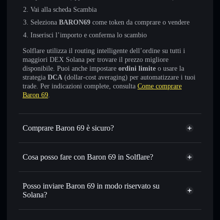
Vai alla scheda Scambia
Seleziona
BARON69
come token da comprare o vendere
Inserisci l’importo e conferma lo scambio
Solflare utilizza il routing intelligente dell’ordine su tutti i
maggiori DEX Solana per trovare il prezzo migliore
disponibile. Puoi anche impostare
ordini limite
o usare la
strategia
DCA
(dollar-cost averaging) per automatizzare i tuoi
trade. Per indicazioni complete, consulta
Come comprare
Baron 69
.
Comprare Baron 69 è sicuro?
Baron 69
non è verificato
Cosa posso fare con Baron 69 in Solflare?
Baron 69
wallet Solflare
Scambiare istantaneamente
— scambia BARON69 in
Posso inviare Baron 69 in modo riservato su
SOL, USDC o in migliaia di altri token Solana al prezzo
Solana?
migliore con il routing intelligente dell’ordine
Aggregatore di privacy
Impostare ordini limite
— automatizza i tuoi trade al