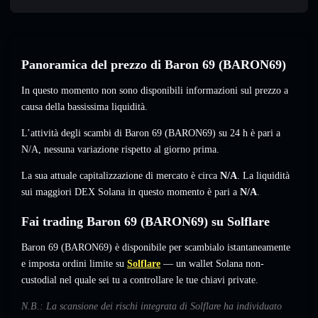
Panoramica del prezzo di Baron 69 (BARON69)
In questo momento non sono disponibili informazioni sul prezzo a
causa della bassissima liquidità.
L’attività degli scambi di Baron 69 (BARON69) su 24 h è pari a
N/A
,
nessuna variazione
rispetto al giorno prima.
La sua attuale capitalizzazione di mercato è circa
N/A
. La liquidità
sui maggiori DEX Solana in questo momento è pari a
N/A
.
Fai trading Baron 69 (BARON69) su Solflare
Baron 69 (BARON69) è disponibile per scambialo istantaneamente
e imposta ordini limite su
Solflare
— un wallet Solana non-
custodial nel quale sei tu a controllare le tue chiavi private.
N.B.: La scansione dei rischi integrata di Solflare ha individuato