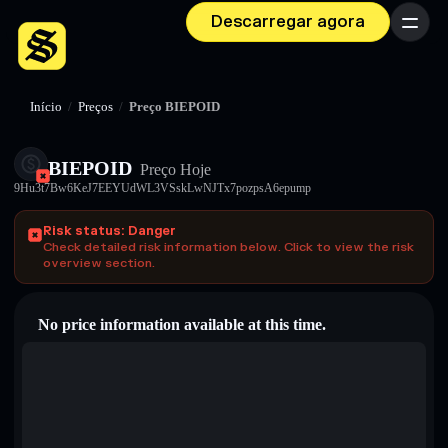
Descarregar agora
Menu
Início
/
Preços
/
Preço BIEPOID
BIEPOID
Preço Hoje
9Hu3t7Bw6KeJ7EEYUdWL3VSskLwNJTx7pozpsA6epump
Risk status: Danger
Check detailed risk information below. Click to view the risk
overview section.
No price information available at this time.