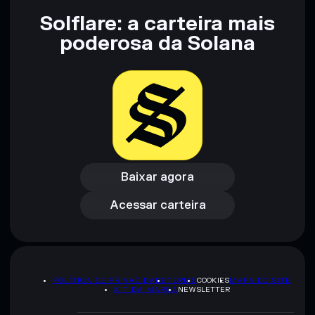
Solflare: a carteira mais
Aviso legal: Esta informação é apenas para fins educativos e
não constitui aconselhamento financeiro. Faz sempre a tua
poderosa da Solana
pesquisa. Dados fornecidos pelo rugcheck.xyz.
Baixar agora
Acessar carteira
Baixar agora
Acessar carteira
POLÍTICA DE PRIVACIDADE
TERMS
COOKIES
MAPA DO SITE
KIT DA MARCA
NEWSLETTER