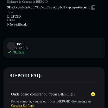
Endereço do Contrato de BIEPOID
9Hu3t7Bw6KeJ7EEYUdWL3VSskLwNJTx7pozpsA6epump
Ticker
BIEPOID
Estado
Não verificado
BMT
$
0.023185
78.16
%
BIEPOID FAQs
Onde posso comprar ou trocar BIEPOID?
Podes comprar, vender ou trocar
BIEPOID
diretamente na
Carteira Solflare
: