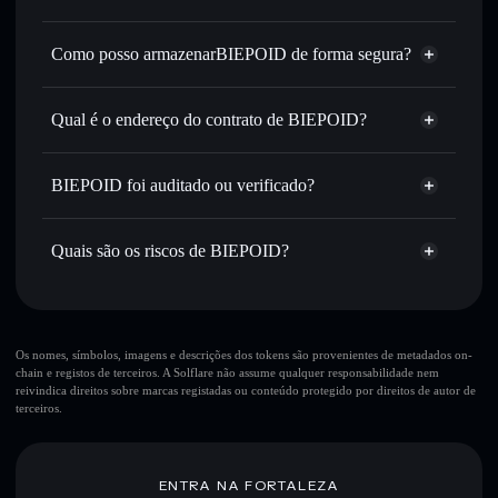
encaminhamento inteligente de ordens para obteres o
Agregador de Privacidade
melhor preço disponível
Como posso armazenarBIEPOID de forma segura?
Definir ordens limite
— automatizar transações ao teu
preço-alvo para BIEPOID
BIEPOID
carteira
Utilizar DCA
— investir de forma faseada ao longo do
não-custodial
Solflare
Qual é o endereço do contrato de BIEPOID?
tempo em BIEPOID
Enviar de forma privada
— transferir BIEPOID sem
BIEPOID
associar publicamente as carteiras usando o Agregador de
9Hu3t7Bw6KeJ7EEYUdWL3VSskLwNJTx7pozpsA6epump
Solflare
BIEPOID
BIEPOID foi auditado ou verificado?
Agregador de Privacidade
Privacidade integrado da Solflare
BIEPOID
não está verificado
Acompanhar em tempo real
— monitorizar o preço,
BIEPOID
Carteira
volume, capitalização de mercado e liquidez de BIEPOID
Quais são os riscos de BIEPOID?
Solflare
Manter em segurança
— guardar BIEPOID numa carteira
não-custodial onde controlas as tuas chaves privadas
Principais riscos para BIEPOID:
10 principais carteiras
Os nomes, símbolos, imagens e descrições dos tokens são provenientes de metadados on-
chain e registos de terceiros. A Solflare não assume qualquer responsabilidade nem
BIEPOID
reivindica direitos sobre marcas registadas ou conteúdo protegido por direitos de autor de
única carteira
terceiros.
BIEPOID
BIEPOID
liquidez limitada
80% de concentração
BIEPOID
ENTRA NA FORTALEZA