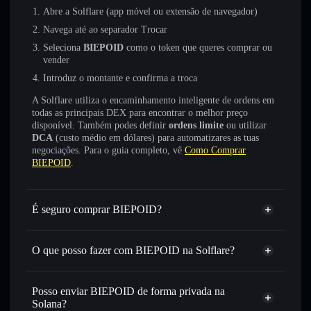
Abre a Solflare (app móvel ou extensão de navegador)
Navega até ao separador Trocar
Seleciona
BIEPOID
como o token que queres comprar ou
vender
Introduz o montante e confirma a troca
A Solflare utiliza o encaminhamento inteligente de ordens em
todas as principais DEX para encontrar o melhor preço
disponível. Também podes definir
ordens limite
ou utilizar
DCA
(custo médio em dólares) para automatizares as tuas
negociações. Para o guia completo, vê
Como Comprar
BIEPOID
.
É seguro comprar BIEPOID?
BIEPOID
não está verificado
O que posso fazer com BIEPOID na Solflare?
BIEPOID
Carteira Solflare
Trocar instantaneamente
— trocar BIEPOID por SOL,
Posso enviar BIEPOID de forma privada na
USDC ou milhares de outros tokens Solana com
Solana?