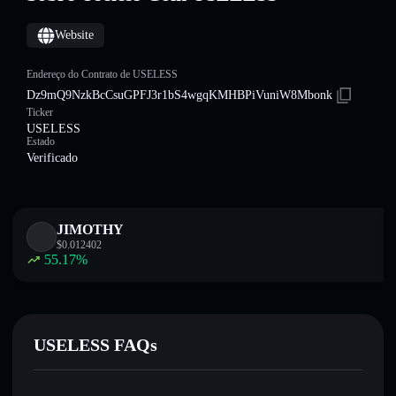
Website
Endereço do Contrato de USELESS
Dz9mQ9NzkBcCsuGPFJ3r1bS4wgqKMHBPiVuniW8Mbonk
Ticker
USELESS
Estado
Verificado
JIMOTHY
$
0.012402
55.17
%
USELESS FAQs