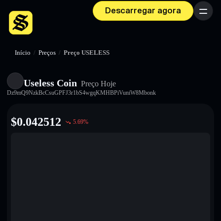
Descarregar agora
Menu
Início
/
Preços
/
Preço USELESS
Useless Coin
Preço Hoje
Dz9mQ9NzkBcCsuGPFJ3r1bS4wgqKMHBPiVuniW8Mbonk
$
0.042512
5.69
%