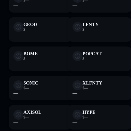
$—
$—
—
—
GEOD
LFNTY
$—
$—
—
—
BOME
POPCAT
$—
$—
—
—
SONIC
XLFNTY
$—
$—
—
—
AXISOL
HYPE
$—
$—
—
—