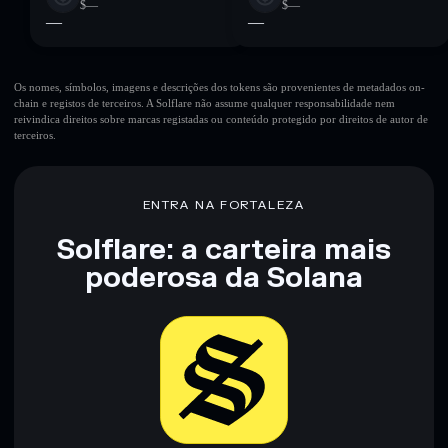
$—
$—
—
—
Os nomes, símbolos, imagens e descrições dos tokens são provenientes de metadados on-
chain e registos de terceiros. A Solflare não assume qualquer responsabilidade nem
reivindica direitos sobre marcas registadas ou conteúdo protegido por direitos de autor de
terceiros.
ENTRA NA FORTALEZA
Solflare: a carteira mais
poderosa da Solana
Baixar agora