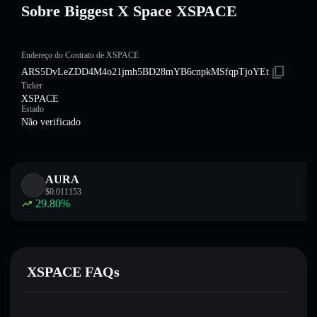
Sobre Biggest X Space XSPACE
Endereço do Contrato de XSPACE
ARS5DvLeZDD4M4o21jmh5BD28mYB6cnpkMSfqpTjoYEt
Ticker
XSPACE
Estado
Não verificado
AURA
$
0.011153
29.80
%
XSPACE FAQs