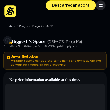
Descarregar agora
Menu
Início
/
Preços
/
Preço XSPACE
Biggest X Space
(XSPACE)
Preço Hoje
ARS5DvLeZDD4M4o21jmh5BD28mYB6cnpkMSfqpTjoYEt
Unverified token
Multiple tokens can use the same name and symbol. Always
do your own research before buying.
No price information available at this time.