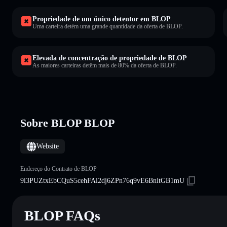
Propriedade de um único detentor em BLOP
Uma carteira detém uma grande quantidade da oferta de BLOP.
Elevada de concentração de propriedade de BLOP
As maiores carteiras detêm mais de 80% da oferta de BLOP.
Sobre BLOP BLOP
Website
Endereço do Contrato de BLOP
9i3PUZtxEbCQuS5cehFAi2dj6ZPn76q9vE6BnitGB1mU
BLOP FAQs