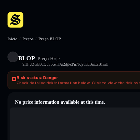
Início
/
Preços
/
Preço BLOP
BLOP
Preço Hoje
9i3PUZtxEbCQuS5cehFAi2dj6ZPn76q9vE6BnitGB1mU
Risk status: Danger
Check detailed risk information below. Click to view the risk ov
No price information available at this time.