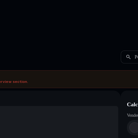
P
erview section.
Calc
Vende