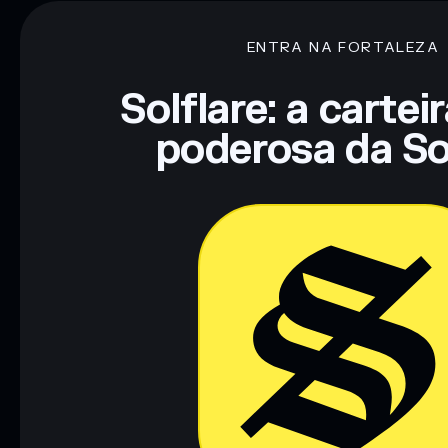
ENTRA NA FORTALEZA
Aviso legal: Esta informação é apenas para fins educativos e
tua pesquisa. Dados fornecidos pelo rugcheck.xyz.
Solflare: a cartei
poderosa da So