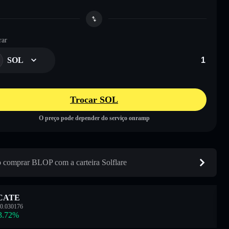
ar
SOL
Trocar SOL
O preço pode depender do serviço onramp
comprar BLOP com a carteira Solflare
CATE
0.030176
3.72
%