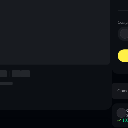
Compr
Como 
$
10