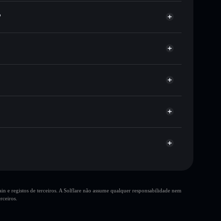
?
ou milhares de outros tokens Solana com
r preço disponível
eço-alvo para BLOP
tempo em BLOP
ão-custodial
Solflare
publicamente as carteiras usando o Agregador de
Agregador de Privacidade
me, capitalização de mercado e liquidez de BLOP
UZtxEbCQuS5cehFAi2dj6ZPn76q9vE6BnitGB1mU
ustodial onde controlas as tuas chaves privadas
re
10 principais
n e registos de terceiros. A Solflare não assume qualquer responsabilidade nem
única carteira
rceiros.
P
liquidez limitada
ntração
BLOP