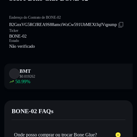
Endereço do Contrato de BONE-02
B2GnxVG5RCfREA9S88amciWzCw591UbMEXfJqfVqpump
Ticker
BONE-02
Estado
Não verificado
BMT
$
0.019262
50.99
%
BONE-02 FAQs
Onde posso comprar ou trocar Bone Glue?