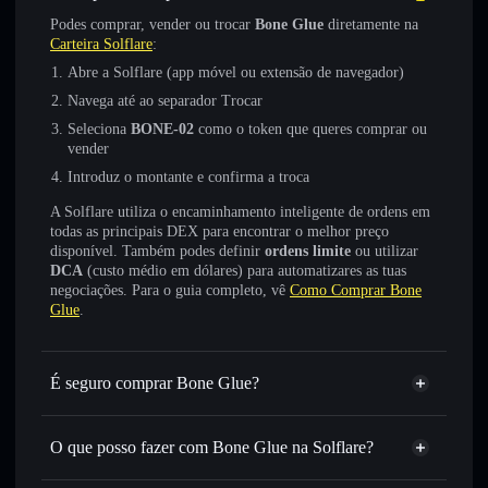
Podes comprar, vender ou trocar
Bone Glue
diretamente na
Carteira Solflare
:
Abre a Solflare (app móvel ou extensão de navegador)
Navega até ao separador Trocar
Seleciona
BONE-02
como o token que queres comprar ou
vender
Introduz o montante e confirma a troca
A Solflare utiliza o encaminhamento inteligente de ordens em
todas as principais DEX para encontrar o melhor preço
disponível. Também podes definir
ordens limite
ou utilizar
DCA
(custo médio em dólares) para automatizares as tuas
negociações. Para o guia completo, vê
Como Comprar Bone
Glue
.
É seguro comprar Bone Glue?
Bone Glue
não está verificado
O que posso fazer com Bone Glue na Solflare?
Bone Glue
Carteira Solflare