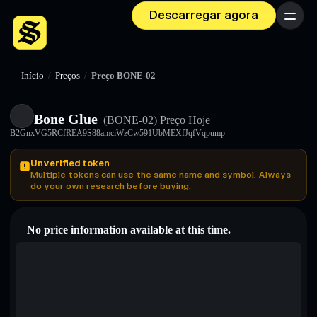
Descarregar agora
Menu
Início
/
Preços
/
Preço BONE-02
Bone Glue
(BONE-02)
Preço Hoje
B2GnxVG5RCfREA9S88amciWzCw591UbMEXfJqfVqpump
Unverified token
Multiple tokens can use the same name and symbol. Always
do your own research before buying.
No price information available at this time.