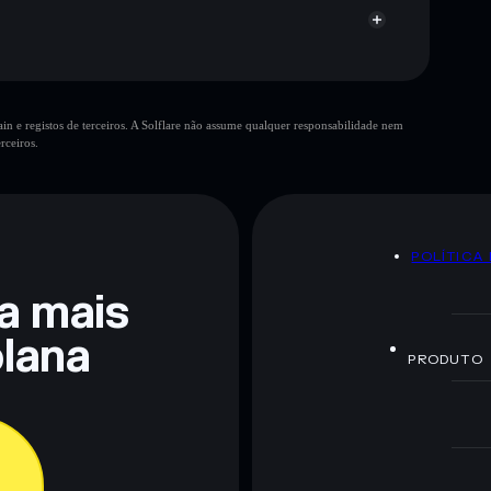
n e registos de terceiros. A Solflare não assume qualquer responsabilidade nem
rceiros.
 não constitui aconselhamento financeiro. Faz sempre a
POLÍTICA
ra mais
lana
PRODUTO