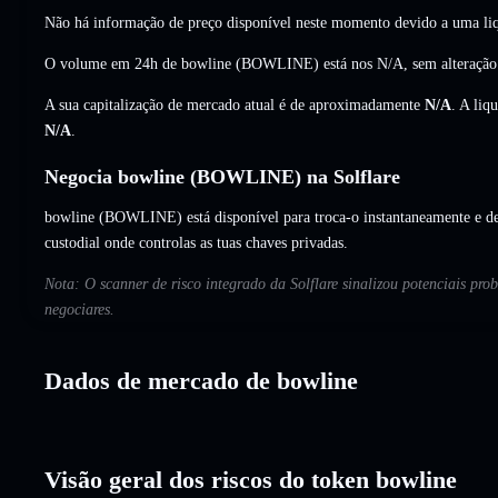
Não há informação de preço disponível neste momento devido a uma liq
O volume em 24h de bowline (BOWLINE) está nos
N/A
,
sem alteração
A sua capitalização de mercado atual é de aproximadamente
N/A
. A liq
N/A
.
Negocia bowline (BOWLINE) na Solflare
bowline (BOWLINE) está disponível para troca-o instantaneamente e de
custodial onde controlas as tuas chaves privadas.
Nota: O scanner de risco integrado da Solflare sinalizou potenciais pro
negociares.
Dados de mercado de bowline
Visão geral dos riscos do token bowline