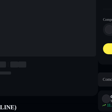
Compr
Como 
$
11
WLINE)