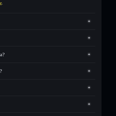
e
.
na?
DC ou milhares de outros tokens Solana com
r preço disponível
reço-alvo para BOWLINE
?
 tempo em BOWLINE
não-custodial
Solflare
iar publicamente as carteiras usando o Agregador de
Agregador de Privacidade
ume, capitalização de mercado e liquidez de BOWLINE
ão-custodial onde controlas as tuas chaves privadas
sBLV
BOWLINE