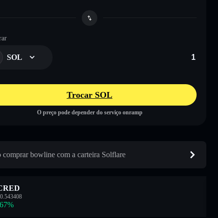
ar
SOL
Trocar SOL
O preço pode depender do serviço onramp
comprar bowline com a carteira Solflare
CRED
0.543408
.67
%