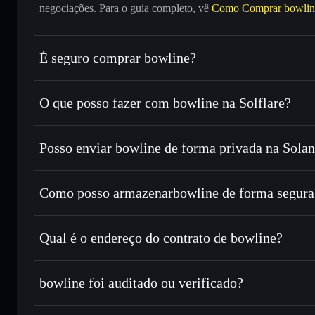
negociações. Para o guia completo, vê
Como Comprar bowlin
É seguro comprar bowline?
bowline
não está verificado
O que posso fazer com bowline na Solflare?
bowline
Carteira Solflare
Posso enviar bowline de forma privada na Sola
Trocar instantaneamente
— trocar BOWLINE por SOL, US
encaminhamento inteligente de ordens para obteres o melho
Agregador de Privacidade
Definir ordens limite
— automatizar transações ao teu p
Como posso armazenarbowline de forma segura
Utilizar DCA
— investir de forma faseada ao longo do
bowline
carteira 
Enviar de forma privada
— transferir BOWLINE sem assoc
Solflare
bowline
Privacidade integrado da Solflare
Qual é o endereço do contrato de bowline?
Acompanhar em tempo real
— monitorizar o preço, vol
bowline
Manter em segurança
— guardar BOWLINE numa carteira n
2UfPPpo4qgdnjSQnG6wx8VJSBWAZQkoPgkdQme8K
bowline foi auditado ou verificado?
Carteira Solflare
bowline
não está verificado