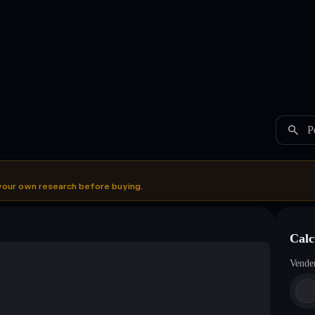
P
your own research before buying.
Calc
Vende