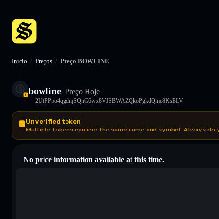
Início
/
Preços
/
Preço BOWLINE
bowline
Preço Hoje
2UfPPpo4qgdnjSQnG6wx8VJSBWAZQkoPgkdQme8KsBLV
Unverified token
Multiple tokens can use the same name and symbol. Always do 
No price information available at this time.