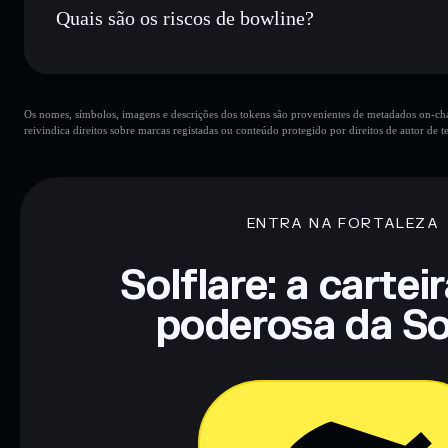
Quais são os riscos de bowline?
Principais riscos para bowline:
Os nomes, símbolos, imagens e descrições dos tokens são provenientes de metadados on-chai
bowline
mutáveis
reivindica direitos sobre marcas registadas ou conteúdo protegido por direitos de autor de te
Aviso legal: Esta informação é apenas para fins educativos e
tua pesquisa. Dados fornecidos pelo rugcheck.xyz.
ENTRA NA FORTALEZA
Solflare: a cartei
poderosa da So