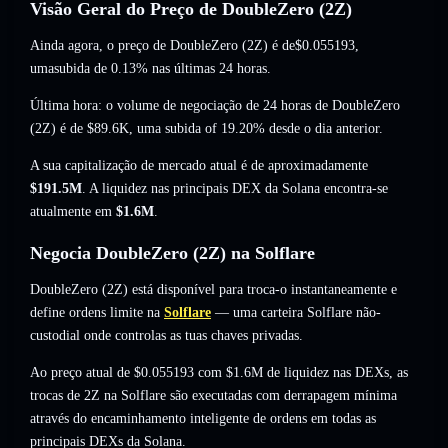
Visão Geral do Preço de DoubleZero (2Z)
Ainda agora, o preço de DoubleZero (2Z) é de
$0.055193
,
umasubida de 0.13%
nas últimas 24 horas.
Última hora: o volume de negociação de 24 horas de DoubleZero
(2Z) é de
$89.6K
,
uma subida of 19.20%
desde o dia anterior.
A sua capitalização de mercado atual é de aproximadamente
$191.5M
. A liquidez nas principais DEX da Solana encontra-se
atualmente em
$1.6M
.
Negocia DoubleZero (2Z) na Solflare
DoubleZero (2Z) está disponível para troca-o instantaneamente e
define ordens limite na
Solflare
— uma carteira Solflare não-
custodial onde controlas as tuas chaves privadas.
Ao preço atual de $0.055193 com $1.6M de liquidez nas DEXs, as
trocas de 2Z na Solflare são executadas com derrapagem mínima
através do encaminhamento inteligente de ordens em todas as
principais DEXs da Solana.