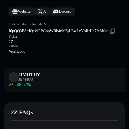
Website
X
Discord
Endereço do Contrato de 2Z
J6pQQ3FAcJQeWPPGppWRb4nM8jU3wLyYbRrLh7feMfvd
Ticker
2Z
Estado
Verificado
JIMOTHY
$
0.014833
248.57
%
2Z FAQs