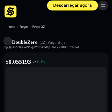
Descarregar agora
Menu
Início
/
Preços
/
Preço 2Z
DoubleZero
(2Z)
Preço Hoje
J6pQQ3FAcJQeWPPGppWRb4nM8jU3wLyYbRrLh7feMfvd
$
0.055193
0.13
%