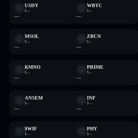
USDY
WBTC
$—
$—
—
—
MSOL
ZBCN
$—
$—
—
—
KMNO
PRIME
$—
$—
—
—
ANSEM
INF
$—
$—
—
—
$WIF
PHY
$—
$—