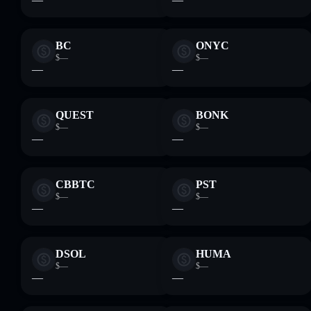
BC
ONYC
$—
$—
—
—
QUEST
BONK
$—
$—
—
—
CBBTC
PST
$—
$—
—
—
DSOL
HUMA
$—
$—
—
—