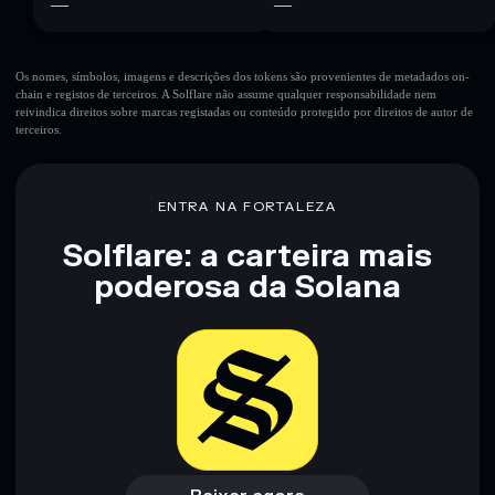
—
—
Os nomes, símbolos, imagens e descrições dos tokens são provenientes de metadados on-
chain e registos de terceiros. A Solflare não assume qualquer responsabilidade nem
reivindica direitos sobre marcas registadas ou conteúdo protegido por direitos de autor de
terceiros.
ENTRA NA FORTALEZA
Solflare: a carteira mais
poderosa da Solana
Baixar agora