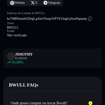
Website
X
Telegram
Endereço do Contrato de BWULL
ke7MBNmmhXDegLgAbaVboquYiPYb1SagGpSazDapump
Ticker
BWULL
Estado
Não verificado
JIMOTHY
$
0.008398
93.09
%
BWULL FAQs
Onde posso comprar ou trocar Bwull?