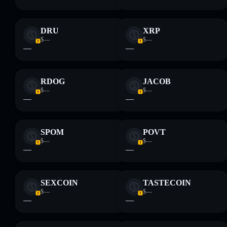
DRU
XRP
$—
$—
—
—
RDOG
JACOB
$—
$—
—
—
SPOM
POVT
$—
$—
—
—
SEXCOIN
TASTECOIN
$—
$—
—
—