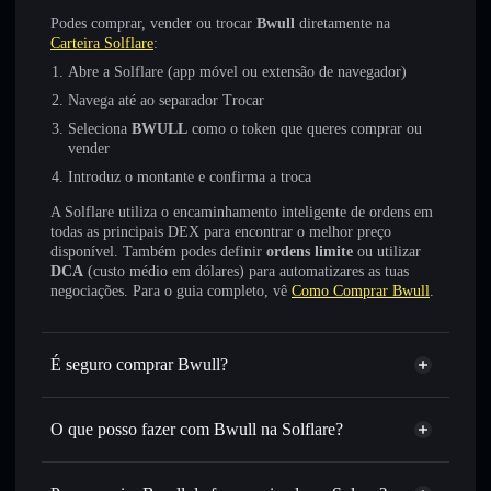
Podes comprar, vender ou trocar
Bwull
diretamente na
Carteira Solflare
:
Abre a Solflare (app móvel ou extensão de navegador)
Navega até ao separador Trocar
Seleciona
BWULL
como o token que queres comprar ou
vender
Introduz o montante e confirma a troca
A Solflare utiliza o encaminhamento inteligente de ordens em
todas as principais DEX para encontrar o melhor preço
disponível. Também podes definir
ordens limite
ou utilizar
DCA
(custo médio em dólares) para automatizares as tuas
negociações. Para o guia completo, vê
Como Comprar Bwull
.
É seguro comprar Bwull?
Bwull
não está verificado
O que posso fazer com Bwull na Solflare?
Bwull
Carteira Solflare
Trocar instantaneamente
— trocar BWULL por SOL,