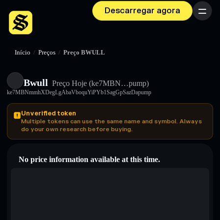
Descarregar agora
Menu
Início
/
Preços
/
Preço BWULL
Bwull
Preço Hoje
(ke7MBN…pump)
ke7MBNmmhXDegLgAbaVboquYiPYb1SagGpSazDapump
Unverified token
Multiple tokens can use the same name and symbol. Always
do your own research before buying.
No price information available at this time.