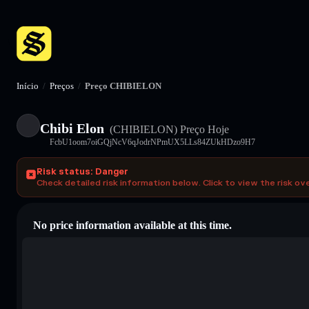
Início
/
Preços
/
Preço CHIBIELON
Chibi Elon
(CHIBIELON)
Preço Hoje
FcbU1oom7oiGQjNcV6qJodrNPmUX5LLs84ZUkHDzo9H7
Risk status: Danger
Check detailed risk information below. Click to view the risk ov
No price information available at this time.