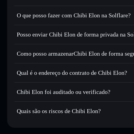
Chibi Elon
não está verificado
O que posso fazer com Chibi Elon na Solflare?
Chibi Elon
Carteira Solflare
Posso enviar Chibi Elon de forma privada na So
Trocar instantaneamente
— trocar CHIBIELON por SOL, 
encaminhamento inteligente de ordens para obteres o melho
Agregador de Privacidade
Definir ordens limite
— automatizar transações ao teu p
Como posso armazenarChibi Elon de forma seg
Utilizar DCA
— investir de forma faseada ao longo do
Chibi Elon
cartei
Enviar de forma privada
— transferir CHIBIELON sem ass
Solflare
Chibi Elon
Privacidade integrado da Solflare
Qual é o endereço do contrato de Chibi Elon?
Acompanhar em tempo real
— monitorizar o preço, volu
Chibi Elon
Manter em segurança
— guardar CHIBIELON numa carteira
FcbU1oom7oiGQjNcV6qJodrNPmUX5LLs84ZUkHDzo
Chibi Elon foi auditado ou verificado?
Carteira Solflare
Chibi Elon
não está verificado
Quais são os riscos de Chibi Elon?
Principais riscos para Chibi Elon: