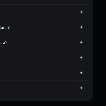
lana?
USDC ou milhares de outros tokens Solana com
r preço disponível
reço-alvo para CHIBIELON
ura?
 tempo em CHIBIELON
ra não-custodial
Solflare
ociar publicamente as carteiras usando o Agregador de
Agregador de Privacidade
me, capitalização de mercado e liquidez de CHIBIELON
 não-custodial onde controlas as tuas chaves privadas
9H7
CHIBIELON