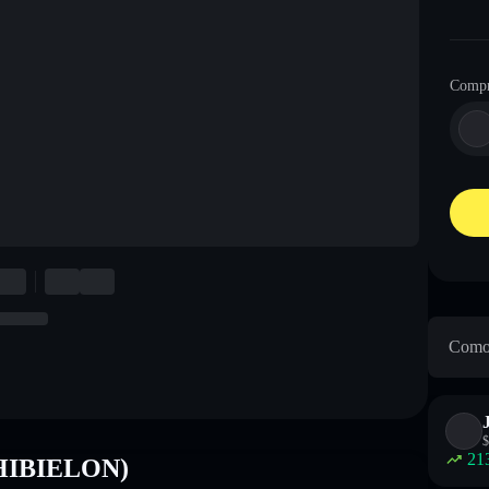
Compr
Como 
$
21
(CHIBIELON)