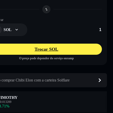
ar
SOL
Trocar SOL
O preço pode depender do serviço onramp
comprar Chibi Elon com a carteira Solflare
JIMOTHY
0.013209
3.71
%