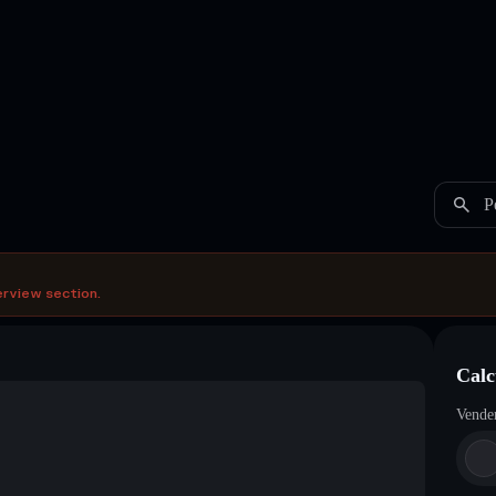
P
erview section.
Calc
Vende