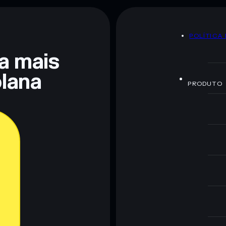
80% de concentração
ClodAiSolana
POLÍTICA
 não constitui aconselhamento financeiro. Faz sempre a
ra mais
lana
PRODUTO