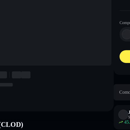
Compr
Como 
$
45
a (CLOD)