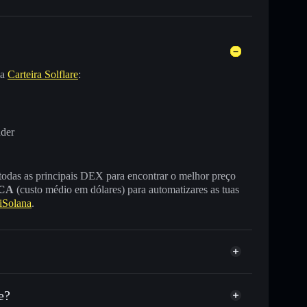
na
Carteira Solflare
:
nder
 todas as principais DEX para encontrar o melhor preço
CA
(custo médio em dólares) para automatizares as tuas
Solana
.
e?