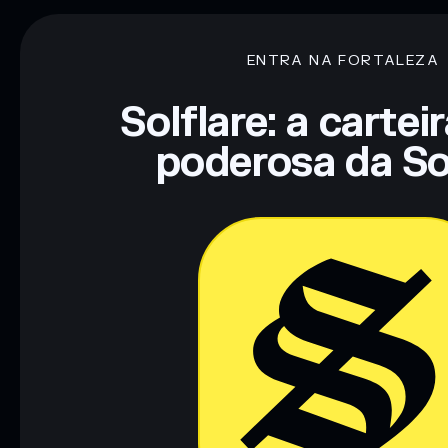
ENTRA NA FORTALEZA
Aviso legal: Esta informação é apenas para fins educativos e
tua pesquisa. Dados fornecidos pelo rugcheck.xyz.
Solflare: a cartei
poderosa da So