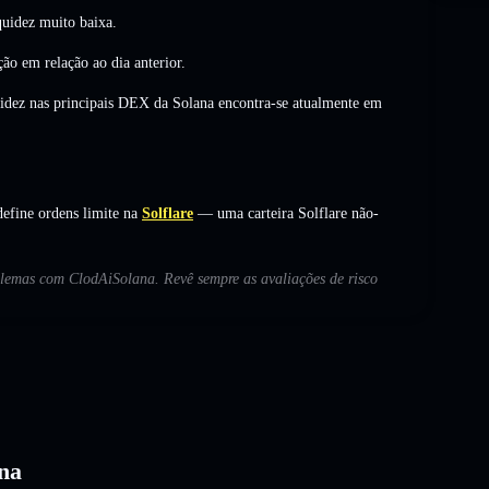
uidez muito baixa.
ção
em relação ao dia anterior.
uidez nas principais DEX da Solana encontra-se atualmente em
efine ordens limite na
Solflare
— uma carteira Solflare não-
oblemas com ClodAiSolana. Revê sempre as avaliações de risco
ana