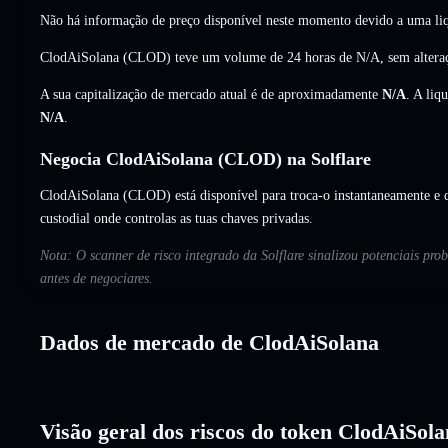
Não há informação de preço disponível neste momento devido a uma liq
ClodAiSolana (CLOD) teve um volume de 24 horas de
N/A
,
sem altera
A sua capitalização de mercado atual é de aproximadamente
N/A
. A liq
N/A
.
Negocia ClodAiSolana (CLOD) na Solflare
ClodAiSolana (CLOD) está disponível para troca-o instantaneamente e d
custodial onde controlas as tuas chaves privadas.
Nota: O scanner de risco integrado da Solflare sinalizou potenciais pr
antes de negociares.
Dados de mercado de ClodAiSolana
Visão geral dos riscos do token ClodAiSol