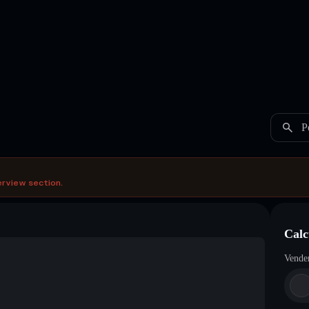
P
erview section.
Calc
Vende