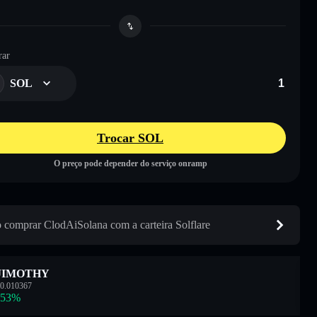
ar
SOL
Trocar SOL
O preço pode depender do serviço onramp
comprar ClodAiSolana com a carteira Solflare
JIMOTHY
0.010367
.53
%