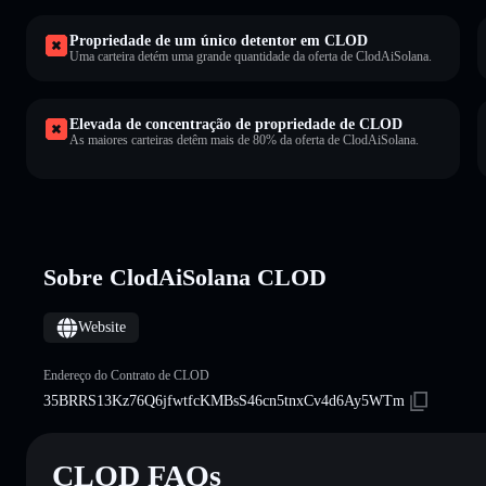
Propriedade de um único detentor em CLOD
Uma carteira detém uma grande quantidade da oferta de ClodAiSolana.
Elevada de concentração de propriedade de CLOD
As maiores carteiras detêm mais de 80% da oferta de ClodAiSolana.
Sobre ClodAiSolana CLOD
Website
Endereço do Contrato de CLOD
35BRRS13Kz76Q6jfwtfcKMBsS46cn5tnxCv4d6Ay5WTm
CLOD FAQs