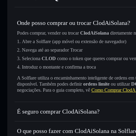
Onde posso comprar ou trocar ClodAiSolana?
Podes comprar, vender ou trocar
ClodAiSolana
diretamente 
Abre a Solflare (app móvel ou extensão de navegador)
Navega até ao separador Trocar
Seleciona
CLOD
como o token que queres comprar ou ve
Introduz o montante e confirma a troca
A Solflare utiliza o encaminhamento inteligente de ordens em
disponível. Também podes definir
ordens limite
ou utilizar
D
negociações. Para o guia completo, vê
Como Comprar ClodAi
É seguro comprar ClodAiSolana?
ClodAiSolana
não está verificado
O que posso fazer com ClodAiSolana na Solflar