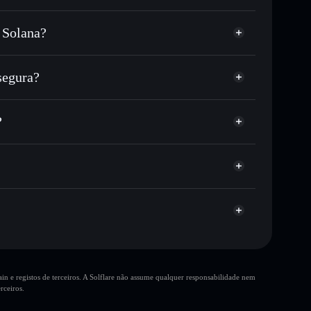
 Solana?
ou milhares de outros tokens Solana com
r preço disponível
eço-alvo para CLOD
segura?
tempo em CLOD
teira não-custodial
Solflare
 publicamente as carteiras usando o Agregador de
?
Agregador de Privacidade
me, capitalização de mercado e liquidez de CLOD
custodial onde controlas as tuas chaves privadas
m
CLOD
10 principais
n e registos de terceiros. A Solflare não assume qualquer responsabilidade nem
única carteira
rceiros.
ClodAiSolana
liquidez limitada