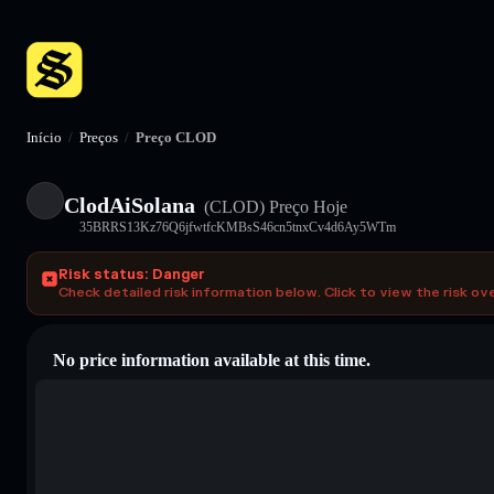
Início
/
Preços
/
Preço CLOD
ClodAiSolana
(CLOD)
Preço Hoje
35BRRS13Kz76Q6jfwtfcKMBsS46cn5tnxCv4d6Ay5WTm
Risk status: Danger
Check detailed risk information below. Click to view the risk ov
No price information available at this time.