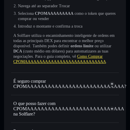
Navega até ao separador Trocar
Seleciona
CPOMAAAAAAAAA
como o token que queres
comprar ou vender
Introduz o montante e confirma a troca
A Solflare utiliza o encaminhamento inteligente de ordens em
todas as principais DEX para encontrar o melhor preço
disponível. Também podes definir
ordens limite
ou utilizar
DCA
(custo médio em dólares) para automatizares as tuas
negociações. Para o guia completo, vê
Como Comprar
CPOMAAAAAAAAAAAAAAAAAAAAAAAAAAAA
.
É seguro comprar
CPOMAAAAAAAAAAAAAAAAAAAAAAAAAAAA?
CPOMAAAAAAAAAAAAAAAAAAAAAAAAAAAA
não
está verificado
O que posso fazer com
CPOMAAAAAAAAAAAAAAAAAAAAAAAAAAAA
na Solflare?
CPOMAAAAAAAAAAAAAAAAAAAAAAAAAAAA
Carteira Solflare