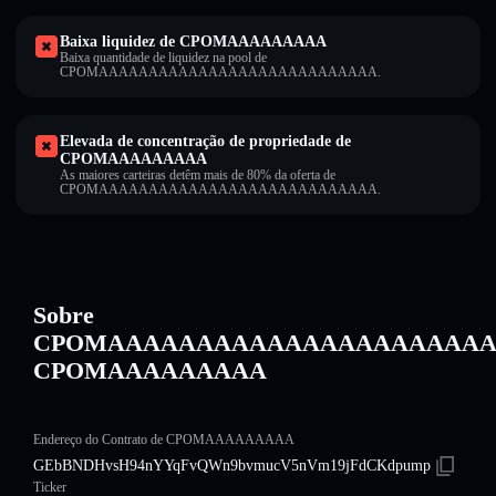
Baixa liquidez de CPOMAAAAAAAAA
Baixa quantidade de liquidez na pool de
CPOMAAAAAAAAAAAAAAAAAAAAAAAAAAAA.
Elevada de concentração de propriedade de
CPOMAAAAAAAAA
As maiores carteiras detêm mais de 80% da oferta de
CPOMAAAAAAAAAAAAAAAAAAAAAAAAAAAA.
Sobre
CPOMAAAAAAAAAAAAAAAAAAAAAA
CPOMAAAAAAAAA
Endereço do Contrato de CPOMAAAAAAAAA
GEbBNDHvsH94nYYqFvQWn9bvmucV5nVm19jFdCKdpump
Ticker