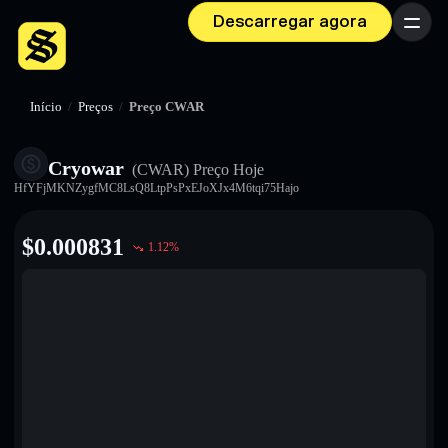
Descarregar agora
Menu
Início
/
Preços
/
Preço CWAR
Cryowar
(CWAR)
Preço Hoje
HfYFjMKNZygfMC8LsQ8LtpPsPxEJoXJx4M6tqi75Hajo
$
0.000831
1.12
%