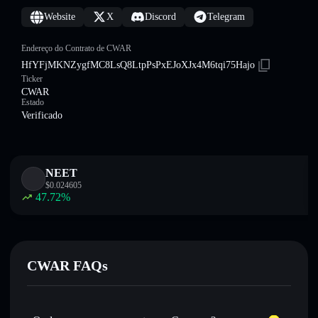
Website
X
Discord
Telegram
Endereço do Contrato de CWAR
HfYFjMKNZygfMC8LsQ8LtpPsPxEJoXJx4M6tqi75Hajo
Ticker
CWAR
Estado
Verificado
NEET
$
0.024605
47.72
%
CWAR FAQs