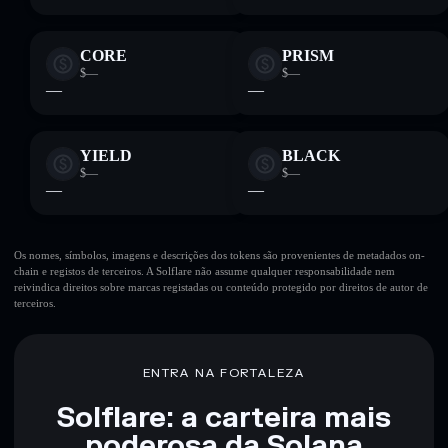
CORE
PRISM
$—
$—
—
—
YIELD
BLACK
$—
$—
—
—
Os nomes, símbolos, imagens e descrições dos tokens são provenientes de metadados on-
chain e registos de terceiros. A Solflare não assume qualquer responsabilidade nem
reivindica direitos sobre marcas registadas ou conteúdo protegido por direitos de autor de
terceiros.
ENTRA NA FORTALEZA
Solflare: a carteira mais
poderosa da Solana