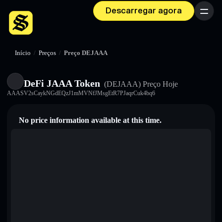
Descarregar agora
Menu
Início
/
Preços
/
Preço DEJAAA
DeFi JAAA Token
(DEJAAA)
Preço Hoje
AAASV2sCaykNGdEQzJ1mMVNfJMsgEtR7PJaqrCuk4bq6
No price information available at this time.