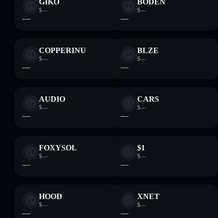
GIKO
BODEN
$—
$—
—
—
COPPERINU
BLZE
$—
$—
—
—
AUDIO
CARS
$—
$—
—
—
FOXYSOL
$1
$—
$—
—
—
HOOD
XNET
$—
$—
—
—