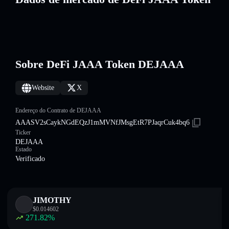
Sobre DeFi JAAA Token DEJAAA
Website
X
Endereço do Contrato de DEJAAA
AAASV2sCaykNGdEQzJ1mMVNfJMsgEtR7PJaqrCuk4bq6
Ticker
DEJAAA
Estado
Verificado
JIMOTHY
$
0.014602
271.82
%