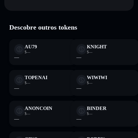
DeFi JAAA Token
verificado
Manter em segurança
— guardar DEJAAA numa carteira
não-custodial onde controlas as tuas chaves privadas
DEJAAA
Carteira
Solflare
Descobre outros tokens
AU79
KNIGHT
$—
$—
—
—
TOPENAI
WIWIWI
$—
$—
—
—
ANONCOIN
BINDER
$—
$—
—
—