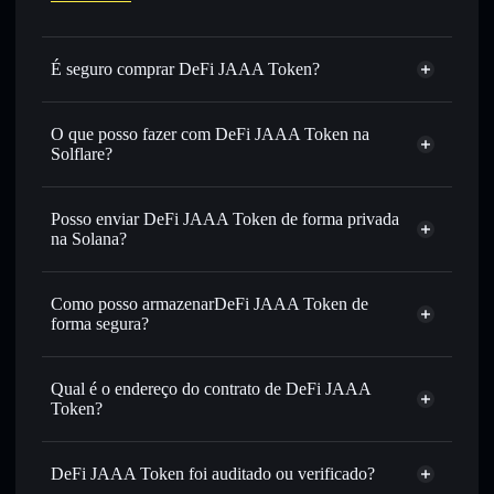
É seguro comprar DeFi JAAA Token?
DeFi JAAA Token
token verificado
O que posso fazer com DeFi JAAA Token na
Solflare?
DeFi JAAA Token
Carteira Solflare
Trocar instantaneamente
— trocar DEJAAA por SOL,
Posso enviar DeFi JAAA Token de forma privada
USDC ou milhares de outros tokens Solana com
na Solana?
encaminhamento inteligente de ordens para obteres o
Carteira Solflare
Agregador de
melhor preço disponível
Privacidade
Como posso armazenarDeFi JAAA Token de
Definir ordens limite
— automatizar transações ao teu
DeFi JAAA Token
forma segura?
preço-alvo para DEJAAA
Utilizar DCA
— investir de forma faseada ao longo do
DeFi JAAA Token
tempo em DEJAAA
carteira não-custodial
Solflare
Qual é o endereço do contrato de DeFi JAAA
Enviar de forma privada
— transferir DEJAAA sem
Token?
associar publicamente as carteiras usando o Agregador de
Privacidade integrado da Solflare
DeFi JAAA
Agregador de Privacidade
Token
Acompanhar em tempo real
— monitorizar o preço,
DeFi JAAA Token foi auditado ou verificado?
AAASV2sCaykNGdEQzJ1mMVNfJMsgEtR7PJaqrCuk4bq6
volume, capitalização de mercado e liquidez de DEJAAA