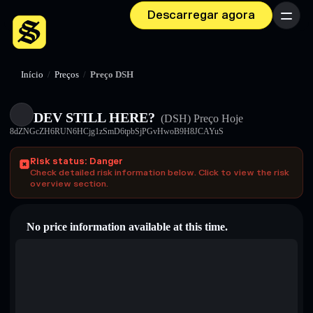
Descarregar agora
Menu
Início
/
Preços
/
Preço DSH
DEV STILL HERE?
(DSH)
Preço Hoje
8dZNGcZH6RUN6HCjg1zSmD6tpbSjPGvHwoB9H8JCAYuS
Risk status: Danger
Check detailed risk information below. Click to view the risk
overview section.
No price information available at this time.