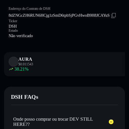
Endereço do Contrato de DSH
8dZNGcZH6RUN6HCjg1zSmD6tpbSjPGvHwoB9H8JCAYuS
Ticker
DSH
Estado
Não verificado
AURA
$
0.011543
38.21
%
DSH FAQs
Onde posso comprar ou trocar DEV STILL
HERE??