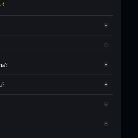
og
.
na?
 ou milhares de outros tokens Solana com
r preço disponível
eço-alvo para FARDO
a?
 tempo em FARDO
 não-custodial
Solflare
r publicamente as carteiras usando o Agregador de
Agregador de Privacidade
me, capitalização de mercado e liquidez de FARDO
-custodial onde controlas as tuas chaves privadas
oon
FARDO