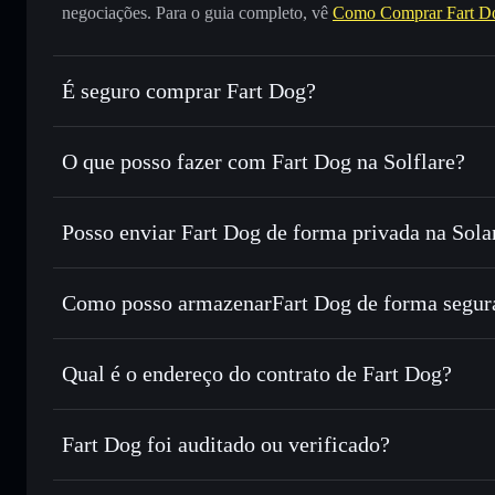
negociações. Para o guia completo, vê
Como Comprar Fart D
É seguro comprar Fart Dog?
Fart Dog
não está verificado
O que posso fazer com Fart Dog na Solflare?
Fart Dog
Carteira Solflare
Posso enviar Fart Dog de forma privada na Sola
Trocar instantaneamente
— trocar FARDO por SOL, USDC
encaminhamento inteligente de ordens para obteres o melho
Agregador de Privacidade
Definir ordens limite
— automatizar transações ao teu pr
Como posso armazenarFart Dog de forma segur
Utilizar DCA
— investir de forma faseada ao longo do
Fart Dog
carteira
Enviar de forma privada
— transferir FARDO sem associa
Solflare
Fart Dog
Privacidade integrado da Solflare
Qual é o endereço do contrato de Fart Dog?
Acompanhar em tempo real
— monitorizar o preço, volu
Fart Dog
Manter em segurança
— guardar FARDO numa carteira não
4cweodSfCisqYQ9828oCMFLwUy1PrwksNubZnMsMm
Fart Dog foi auditado ou verificado?
Carteira Solflare
Fart Dog
não está verificado