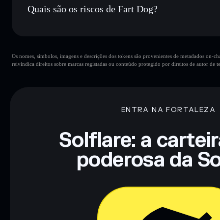
Quais são os riscos de Fart Dog?
Principais riscos para Fart Dog:
Os nomes, símbolos, imagens e descrições dos tokens são provenientes de metadados on-chai
reivindica direitos sobre marcas registadas ou conteúdo protegido por direitos de autor de te
Aviso legal: Esta informação é apenas para fins educativos e
tua pesquisa. Dados fornecidos pelo rugcheck.xyz.
ENTRA NA FORTALEZA
Solflare: a cartei
poderosa da So