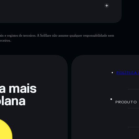
n e registos de terceiros. A Solflare não assume qualquer responsabilidade nem
rceiros.
 não constitui aconselhamento financeiro. Faz sempre a
POLÍTICA
ra mais
lana
PRODUTO