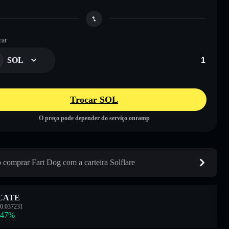
ar
SOL
Trocar SOL
O preço pode depender do serviço onramp
comprar Fart Dog com a carteira Solflare
CATE
0.037231
.47
%