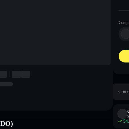
Compr
Como 
$
54
RDO)