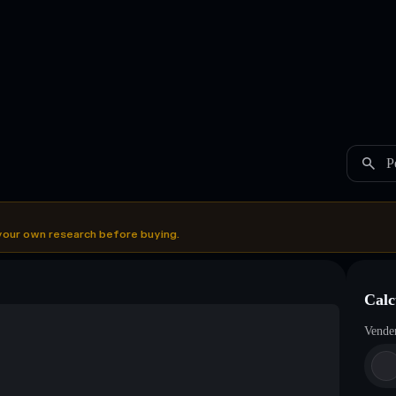
P
your own research before buying.
Calc
Vende