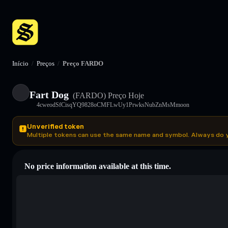
Início
/
Preços
/
Preço FARDO
Fart Dog
(FARDO)
Preço Hoje
4cweodSfCisqYQ9828oCMFLwUy1PrwksNubZnMsMmoon
Unverified token
Multiple tokens can use the same name and symbol. Always do 
No price information available at this time.