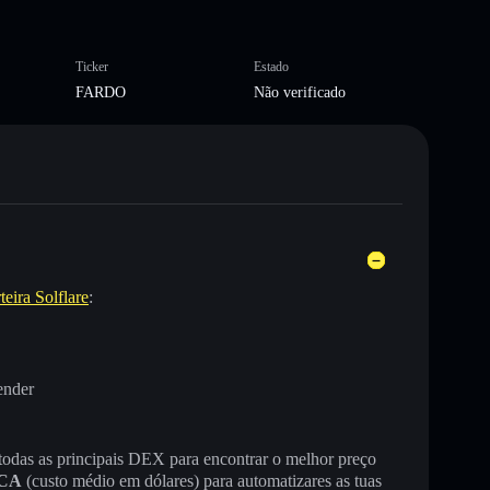
Ticker
Estado
FARDO
Não verificado
teira Solflare
:
ender
 todas as principais DEX para encontrar o melhor preço
CA
(custo médio em dólares) para automatizares as tuas