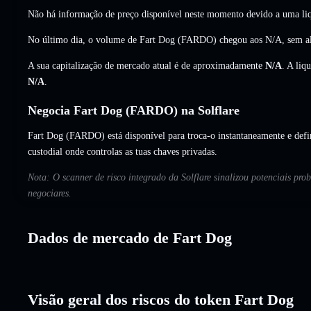
Não há informação de preço disponível neste momento devido a uma liq
No último dia, o volume de Fart Dog (FARDO) chegou aos
N/A
,
sem a
A sua capitalização de mercado atual é de aproximadamente
N/A
. A liq
N/A
.
Negocia Fart Dog (FARDO) na Solflare
Fart Dog (FARDO) está disponível para troca-o instantaneamente e defi
custodial onde controlas as tuas chaves privadas.
Nota: O scanner de risco integrado da Solflare sinalizou potenciais pr
negociares.
Dados de mercado de Fart Dog
Visão geral dos riscos do token Fart Dog