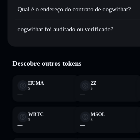
Enviar de forma privada
— transferir $WIF sem associar 
Privacidade integrado da Solflare
Qual é o endereço do contrato de dogwifhat?
Acompanhar em tempo real
— monitorizar o preço, volu
dogwifhat
Manter em segurança
— guardar $WIF numa carteira não-c
EKpQGSJtjMFqKZ9KQanSqYXRcF8fBopzLHYxdM65
dogwifhat foi auditado ou verificado?
Carteira Solflare
dogwifhat
verificado
Descobre outros tokens
HUMA
2Z
$—
$—
—
—
WBTC
MSOL
$—
$—
—
—