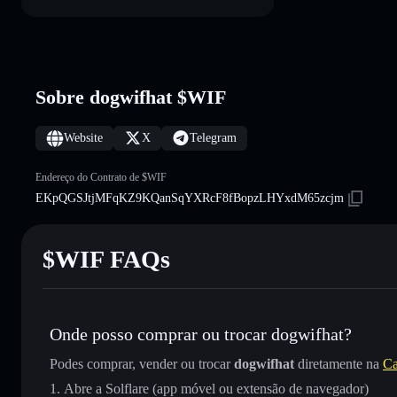
Sobre dogwifhat $WIF
Website
X
Telegram
Endereço do Contrato de $WIF
EKpQGSJtjMFqKZ9KQanSqYXRcF8fBopzLHYxdM65zcjm
$WIF FAQs
Onde posso comprar ou trocar dogwifhat?
Podes comprar, vender ou trocar
dogwifhat
diretamente na
Ca
Abre a Solflare (app móvel ou extensão de navegador)