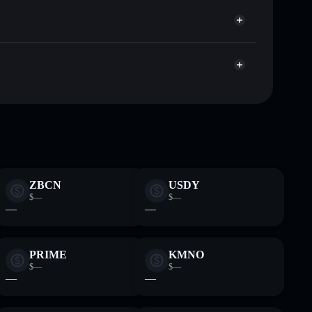
publicamente as carteiras usando o Agregador de
Agregador de Privacidade
me, capitalização de mercado e liquidez de $WIF
ustodial onde controlas as tuas chaves privadas
zcjm
$WIF
ZBCN
USDY
$—
$—
—
—
PRIME
KMNO
$—
$—
—
—