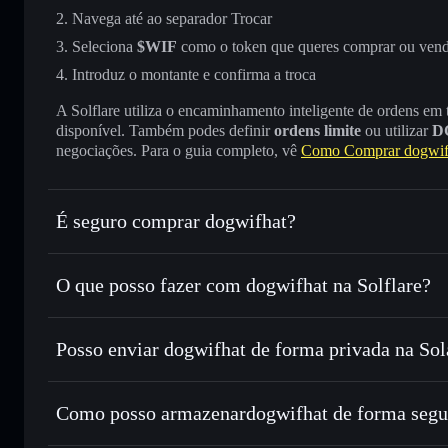
Navega até ao separador Trocar
Seleciona
$WIF
como o token que queres comprar ou ven
Introduz o montante e confirma a troca
A Solflare utiliza o encaminhamento inteligente de ordens em
disponível. Também podes definir
ordens limite
ou utilizar
D
negociações. Para o guia completo, vê
Como Comprar dogwif
É seguro comprar dogwifhat?
dogwifhat
token verificado
O que posso fazer com dogwifhat na Solflare?
dogwifhat
Carteira Solflare
Posso enviar dogwifhat de forma privada na So
Trocar instantaneamente
— trocar $WIF por SOL, USDC o
encaminhamento inteligente de ordens para obteres o melho
Carteira Solflare
Agregador de Privacidad
Definir ordens limite
— automatizar transações ao teu pre
dogwifhat
Como posso armazenardogwifhat de forma segu
Utilizar DCA
— investir de forma faseada ao longo do t
dogwifhat
carteir