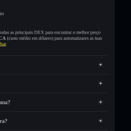
der
 todas as principais DEX para encontrar o melhor preço
CA
(custo médio em dólares) para automatizares as tuas
hat
.
lana?
u milhares de outros tokens Solana com
r preço disponível
e
ço-alvo para $WIF
ra?
empo em $WIF
a não-custodial
Solflare