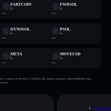
FARTCOIN
FWDSOL
$—
$—
—
—
DYNOSOL
PSOL
$—
$—
—
—
META
MOVEUSD
$—
$—
—
—
n e registos de terceiros. A Solflare não assume qualquer responsabilidade nem
rceiros.
POLÍTICA