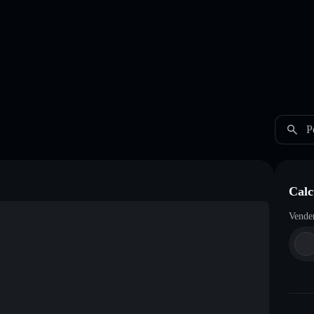
P
Calc
Vende