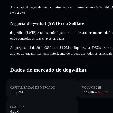
A sua capitalização de mercado atual é de aproximadamente
$140.7M
. 
em
$4.2M
.
Negocia dogwifhat ($WIF) na Solflare
dogwifhat ($WIF) está disponível para troca-o instantaneamente e defin
onde controlas as tuas chaves privadas.
Ao preço atual de $0.140832 com $4.2M de liquidez nas DEXs, as troc
através do encaminhamento inteligente de ordens em todas as principai
Dados de mercado de dogwifhat
CAPITALIZAÇÃO DE MERCADO
VOLUME 24H
140.67M
144.04K
60.15
%
LIQUIDEZ
4.23M