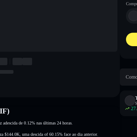
Compr
Como 
$
27
IF)
uz adescida de 0.12%
nas últimas 24 horas.
iza
$144.0K
,
uma descida of 60.15%
face ao dia anterior.