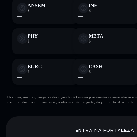
ANSEM
INF
$—
$—
—
—
PHY
META
$—
$—
—
—
EURC
CASH
$—
$—
—
—
Os nomes, símbolos, imagens e descrições dos tokens são provenientes de metadados on-chai
reivindica direitos sobre marcas registadas ou conteúdo protegido por direitos de autor de te
ENTRA NA FORTALEZA