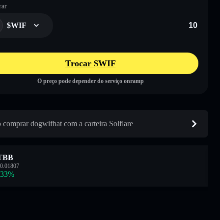
ar
$WIF
Trocar $WIF
O preço pode depender do serviço onramp
comprar dogwifhat com a carteira Solflare
TBB
0.01807
.33
%