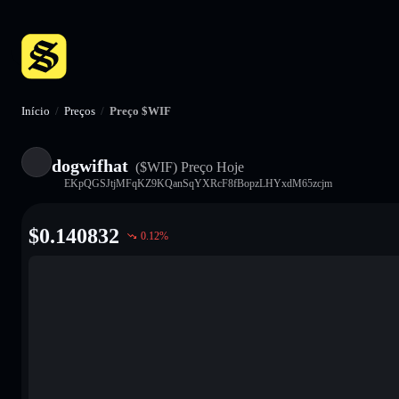
Início
/
Preços
/
Preço $WIF
dogwifhat
($WIF)
Preço Hoje
EKpQGSJtjMFqKZ9KQanSqYXRcF8fBopzLHYxdM65zcjm
$
0.140832
0.12
%