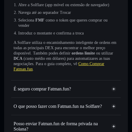
Abre a Solflare (app móvel ou extensão de navegador)
Navega até ao separador Trocar
Seleciona
FMF
como o token que queres comprar ou
vender
Introduz o montante e confirma a troca
A Solflare utiliza o encaminhamento inteligente de ordens em
todas as principais DEX para encontrar o melhor preço
disponível. Também podes definir
ordens limite
ou utilizar
DCA
(custo médio em dólares) para automatizares as tuas
negociações. Para o guia completo, vê
Como Comprar
Fatman.fun
.
É seguro comprar Fatman.fun?
Fatman.fun
não está verificado
O que posso fazer com Fatman.fun na Solflare?
Fatman.fun
Carteira Solflare
Trocar instantaneamente
— trocar FMF por SOL, USDC
Posso enviar Fatman.fun de forma privada na
ou milhares de outros tokens Solana com encaminhamento
Solana?