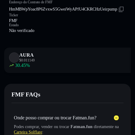
Endereço do Contrato de FMF
HmMBWpYoac8P6ZvxwS5GweiWyAPfU4CKRCHzUeirpump
Ticker
FMF
Estado
Não verificado
AURA
$
0.011149
30.45
%
FMF FAQs
Onde posso comprar ou trocar Fatman.fun?
Podes comprar, vender ou trocar
Fatman.fun
diretamente na
Carteira Solflare
: