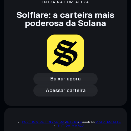
ENTRA NA FORTALEZA
Solflare: a carteira mais
Aviso legal: Esta informação é apenas para fins educativos e
poderosa da Solana
não constitui aconselhamento financeiro. Faz sempre a tua
pesquisa. Dados fornecidos pelo rugcheck.xyz.
Baixar agora
Acessar carteira
Baixar agora
Acessar carteira
POLÍTICA DE PRIVACIDADE
TERMS
COOKIES
MAPA DO SITE
KIT DA MARCA