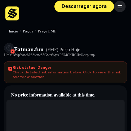
Descarregar agora
Menu
Início
/
Preços
/
Preço FMF
Fatman.fun
(FMF)
Preço Hoje
HmMBWpYoac8P6ZvxwS5GweiWyAPfU4CKRCHzUeirpump
Risk status: Danger
Check detailed risk information below. Click to view the risk
overview section.
No price information available at this time.