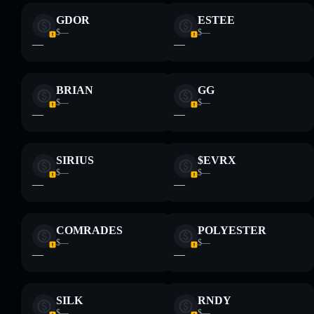
Aviso legal: Esta informação é apenas para fins educativos e
não constitui aconselhamento financeiro. Faz sempre a tua
GDOR
ESTEE
pesquisa. Dados fornecidos pelo rugcheck.xyz.
$—
$—
—
—
BRIAN
GG
$—
$—
—
—
SIRIUS
$EVRX
$—
$—
—
—
COMRADES
POLYESTER
$—
$—
—
—
SILK
RNDY
$—
$—