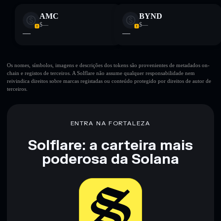
AMC
BYND
$—
$—
—
—
Os nomes, símbolos, imagens e descrições dos tokens são provenientes de metadados on-
chain e registos de terceiros. A Solflare não assume qualquer responsabilidade nem
reivindica direitos sobre marcas registadas ou conteúdo protegido por direitos de autor de
terceiros.
ENTRA NA FORTALEZA
Solflare: a carteira mais
poderosa da Solana