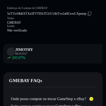
Endereço do Contrato de GMEBAY
5zT51ri9kKSTXzJZVT83t3T2rU14bTvo2a6EwwLXpump
Ticker
GMEBAY
Estado
Não verificado
JIMOTHY
$
0.013517
205.97
%
GMEBAY FAQs
Onde posso comprar ou trocar GameStop x eBay?
Podes comprar, vender ou trocar
GameStop x eBay