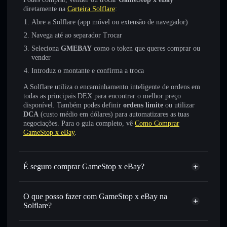
diretamente na
Carteira Solflare
:
Abre a Solflare (app móvel ou extensão de navegador)
Navega até ao separador Trocar
Seleciona
GMEBAY
como o token que queres comprar ou
vender
Introduz o montante e confirma a troca
A Solflare utiliza o encaminhamento inteligente de ordens em
todas as principais DEX para encontrar o melhor preço
disponível. Também podes definir
ordens limite
ou utilizar
DCA
(custo médio em dólares) para automatizares as tuas
negociações. Para o guia completo, vê
Como Comprar
GameStop x eBay
.
É seguro comprar GameStop x eBay?
GameStop x eBay
não está verificado
O que posso fazer com GameStop x eBay na
Solflare?
GameStop x eBay
Carteira Solflare