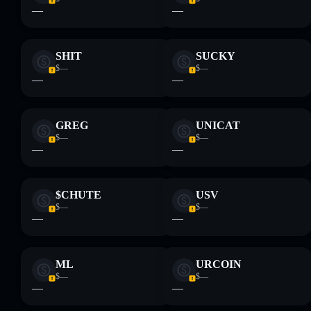
—
—
SHIT
SUCKY
$—
$—
—
—
GREG
UNICAT
$—
$—
—
—
$CHUTE
USV
$—
$—
—
—
ML
URCOIN
$—
$—
—
—