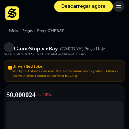
Descarregar agora
Menu
Início
/
Preços
/
Preço GMEBAY
GameStop x eBay
(GMEBAY)
Preço Hoje
5zT51ri9kKSTXzJZVT83t3T2rU14bTvo2a6EwwLXpump
Unverified token
Multiple tokens can use the same name and symbol. Always
do your own research before buying.
$
0.000024
6.65
%