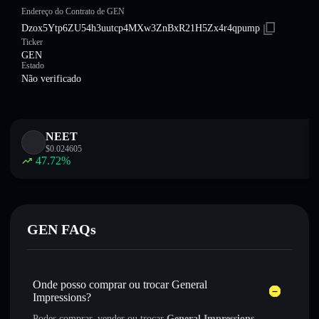
Endereço do Contrato de GEN
Dzox5Ytp6ZU54h3uutcp4MXw3ZnBxR21H5Zx4r4qpump
Ticker
GEN
Estado
Não verificado
NEET
$
0.024605
47.72
%
GEN FAQs
Onde posso comprar ou trocar General
Impressions?
Podes comprar, vender ou trocar
General Impressions