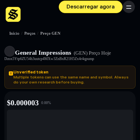
Descarregar agora
Menu
Início
/
Preços
/
Preço GEN
General Impressions
(GEN)
Preço Hoje
Dzox5Ytp6ZU54h3uutcp4MXw3ZnBxR21H5Zx4r4qpump
Unverified token
Multiple tokens can use the same name and symbol. Always
do your own research before buying.
$
0.000003
0.00
%