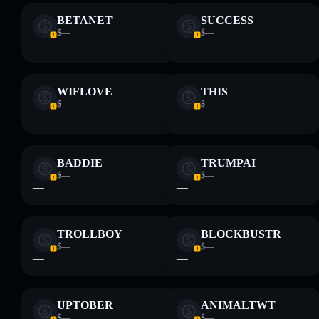
BETANET
SUCCESS
Aviso legal: Esta informação é apenas para fins educativos e
$—
$—
não constitui aconselhamento financeiro. Faz sempre a tua
—
—
pesquisa. Dados fornecidos pelo rugcheck.xyz.
WIFLOVE
THIS
$—
$—
—
—
BADDIE
TRUMPAI
$—
$—
—
—
TROLLBOY
BLOCKBUSTR
$—
$—
—
—
UPTOBER
ANIMALTWT
$—
$—