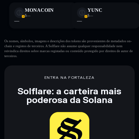
MONACOIN
YUNC
$—
$—
—
—
Os nomes, símbolos, imagens e descrições dos tokens são provenientes de metadados on-
chain e registos de terceiros. A Solflare não assume qualquer responsabilidade nem
reivindica direitos sobre marcas registadas ou conteúdo protegido por direitos de autor de
terceiros.
ENTRA NA FORTALEZA
Solflare: a carteira mais
poderosa da Solana