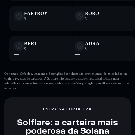
FARTBOY
BOBO
$—
$—
—
—
BERT
AURA
$—
$—
—
—
Os nomes, símbolos, imagens e descrições dos tokens são provenientes de metadados on-
chain e registos de terceiros. A Solflare não assume qualquer responsabilidade nem
reivindica direitos sobre marcas registadas ou conteúdo protegido por direitos de autor de
terceiros.
ENTRA NA FORTALEZA
Solflare: a carteira mais
poderosa da Solana