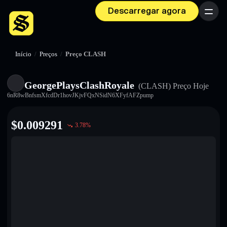
Descarregar agora
Menu
Início
/
Preços
/
Preço CLASH
GeorgePlaysClashRoyale
(CLASH)
Preço Hoje
6nR8wBnfsmXfcdDr1hovJKjvFQxNSidN6XFyfAFZpump
$
0.009291
3.78
%