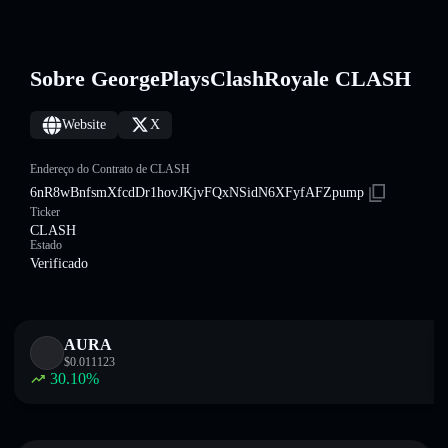
Sobre GeorgePlaysClashRoyale CLASH
Website
X
Endereço do Contrato de CLASH
6nR8wBnfsmXfcdDr1hovJKjvFQxNSidN6XFyfAFZpump
Ticker
CLASH
Estado
Verificado
AURA
$
0.011123
30.10
%