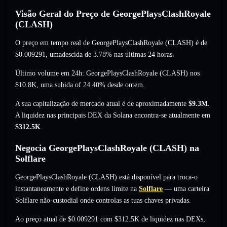
Visão Geral do Preço de GeorgePlaysClashRoyale
(CLASH)
O preço em tempo real de GeorgePlaysClashRoyale (CLASH) é de
$0.009291
, umadescida de 3.78%
nas últimas 24 horas.
Último volume em 24h: GeorgePlaysClashRoyale (CLASH) nos
$10.8K
,
uma subida of 24.40%
desde ontem.
A sua capitalização de mercado atual é de aproximadamente
$9.3M
.
A liquidez nas principais DEX da Solana encontra-se atualmente em
$312.5K
.
Negocia GeorgePlaysClashRoyale (CLASH) na
Solflare
GeorgePlaysClashRoyale (CLASH) está disponível para troca-o
instantaneamente e define ordens limite na
Solflare
— uma carteira
Solflare não-custodial onde controlas as tuas chaves privadas.
Ao preço atual de $0.009291 com $312.5K de liquidez nas DEXs,