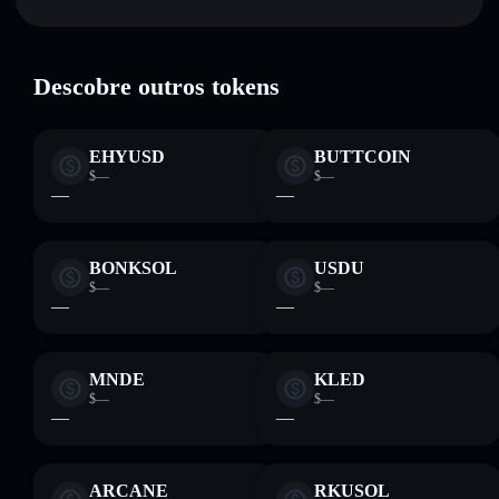
GeorgePlaysClashRoyale
verificado
não-custodial onde controlas as tuas chaves privadas
CLASH
Carteira
Solflare
Descobre outros tokens
EHYUSD
BUTTCOIN
$—
$—
—
—
BONKSOL
USDU
$—
$—
—
—
MNDE
KLED
$—
$—
—
—
ARCANE
RKUSOL