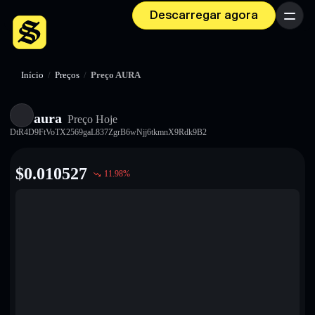
Descarregar agora
Menu
Início
/
Preços
/
Preço AURA
aura
Preço Hoje
DtR4D9FtVoTX2569gaL837ZgrB6wNjj6tkmnX9Rdk9B2
$
0.010527
11.98
%