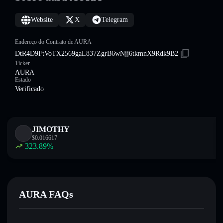
Website
X
Telegram
Endereço do Contrato de AURA
DtR4D9FtVoTX2569gaL837ZgrB6wNjj6tkmnX9Rdk9B2
Ticker
AURA
Estado
Verificado
JIMOTHY
$
0.016617
323.89
%
AURA FAQs