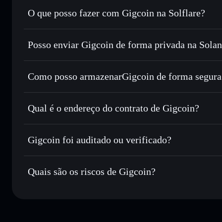
O que posso fazer com Gigcoin na Solflare?
Gigcoin
Carteira Solflare
Posso enviar Gigcoin de forma privada na Sola
Trocar instantaneamente
— trocar GIG por SOL, USDC ou
encaminhamento inteligente de ordens para obteres o melho
Agregador de Privacidade
Definir ordens limite
— automatizar transações ao teu pre
Como posso armazenarGigcoin de forma segura
Utilizar DCA
— investir de forma faseada ao longo do t
Gigcoin
carteira 
Enviar de forma privada
— transferir GIG sem associar p
Solflare
Gigcoin
Privacidade integrado da Solflare
Qual é o endereço do contrato de Gigcoin?
Acompanhar em tempo real
— monitorizar o preço, volu
Gigcoin
Manter em segurança
— guardar GIG numa carteira não-cu
4gLT1kgS16CeYAcSgRTAZVcFtWosFQYdm4g5egU4L
Gigcoin foi auditado ou verificado?
Carteira Solflare
Gigcoin
não está verificado
Quais são os riscos de Gigcoin?
Principais riscos para Gigcoin: