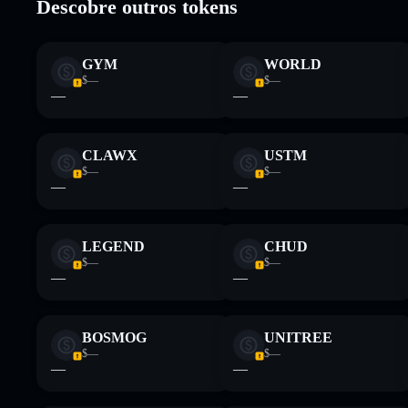
Descobre outros tokens
Aviso legal: Esta informação é apenas para fins educativos e
GYM
WORLD
tua pesquisa. Dados fornecidos pelo rugcheck.xyz.
$—
$—
—
—
CLAWX
USTM
$—
$—
—
—
LEGEND
CHUD
$—
$—
—
—
BOSMOG
UNITREE
$—
$—
—
—