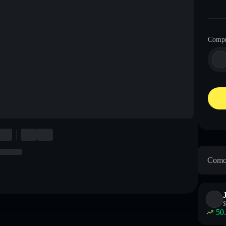
Compr
Como 
$
50