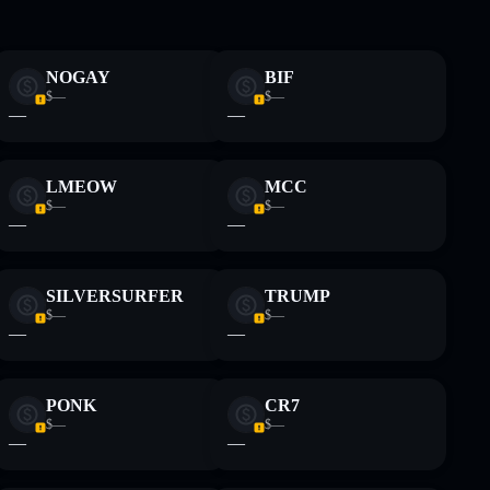
 não constitui aconselhamento financeiro. Faz sempre a
NOGAY
BIF
$—
$—
—
—
LMEOW
MCC
$—
$—
—
—
SILVERSURFER
TRUMP
$—
$—
—
—
PONK
CR7
$—
$—
—
—