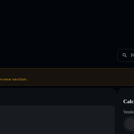
P
erview section.
Calc
Vende