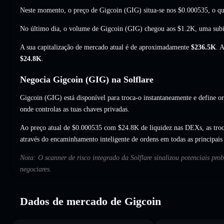
Neste momento, o preço de Gigcoin (GIG) situa-se nos
$0.000535
, o q
No último dia, o volume de Gigcoin (GIG) chegou aos
$1.2K
,
uma sub
A sua capitalização de mercado atual é de aproximadamente
$236.5K
. 
$24.8K
.
Negocia Gigcoin (GIG) na Solflare
Gigcoin (GIG) está disponível para troca-o instantaneamente e define or
onde controlas as tuas chaves privadas.
Ao preço atual de $0.000535 com $24.8K de liquidez nas DEXs, as tro
através do encaminhamento inteligente de ordens em todas as principai
Nota: O scanner de risco integrado da Solflare sinalizou potenciais pro
negociares.
Dados de mercado de Gigcoin