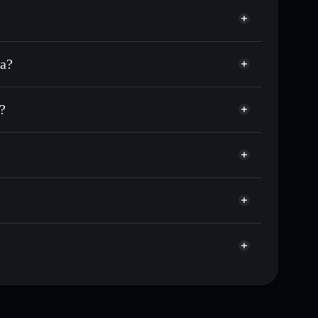
na?
 milhares de outros tokens Solana com
r preço disponível
ço-alvo para GIG
?
empo em GIG
não-custodial
Solflare
ublicamente as carteiras usando o Agregador de
Agregador de Privacidade
me, capitalização de mercado e liquidez de GIG
stodial onde controlas as tuas chaves privadas
EyM
GIG