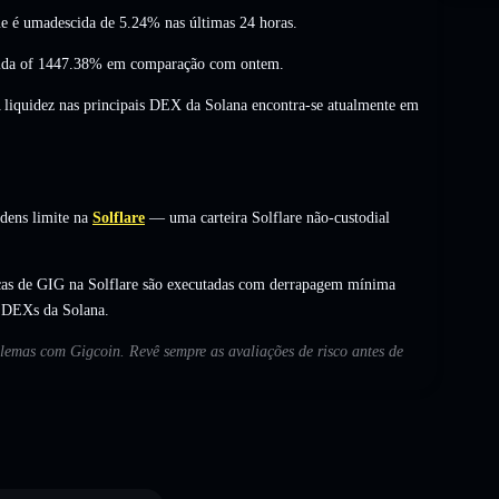
ue é umadescida de 5.24%
nas últimas 24 horas.
ida of 1447.38%
em comparação com ontem.
A liquidez nas principais DEX da Solana encontra-se atualmente em
dens limite na
Solflare
— uma carteira Solflare não-custodial
cas de GIG na Solflare são executadas com derrapagem mínima
s DEXs da Solana.
blemas com Gigcoin. Revê sempre as avaliações de risco antes de