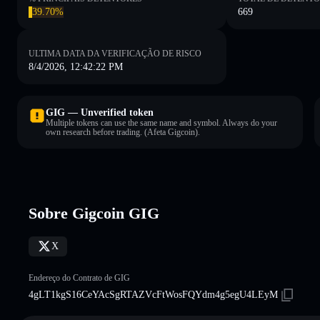
39.70%
669
ULTIMA DATA DA VERIFICAÇÃO DE RISCO
8/4/2026, 12:42:22 PM
GIG — Unverified token
Multiple tokens can use the same name and symbol. Always do your
own research before trading. (Afeta Gigcoin).
Sobre Gigcoin GIG
X
Endereço do Contrato de GIG
4gLT1kgS16CeYAcSgRTAZVcFtWosFQYdm4g5egU4LEyM