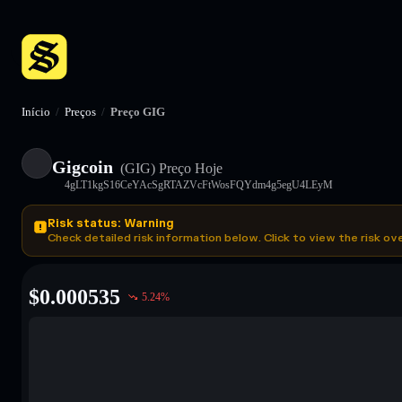
Início
/
Preços
/
Preço GIG
Gigcoin
(GIG)
Preço Hoje
4gLT1kgS16CeYAcSgRTAZVcFtWosFQYdm4g5egU4LEyM
Risk status: Warning
Check detailed risk information below. Click to view the risk ov
$
0.000535
5.24
%