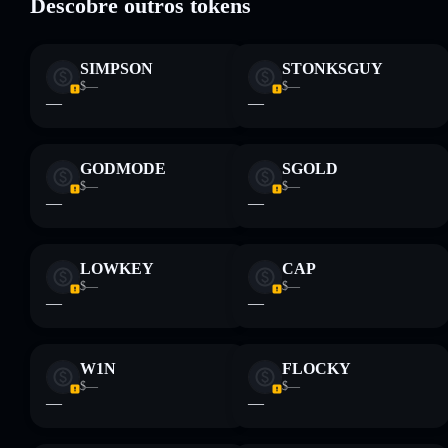
Descobre outros tokens
Aviso legal: Esta informação é apenas para fins educativos e
não constitui aconselhamento financeiro. Faz sempre a tua
SIMPSON
STONKSGUY
pesquisa. Dados fornecidos pelo rugcheck.xyz.
$—
$—
—
—
GODMODE
SGOLD
$—
$—
—
—
LOWKEY
CAP
$—
$—
—
—
W1N
FLOCKY
$—
$—
—
—