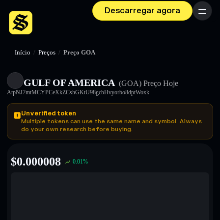
Descarregar agora
Menu
Início
/
Preços
/
Preço GOA
GULF OF AMERICA
(GOA)
Preço Hoje
AtpNJ7mtMCYPCeXkZCshGKtU98gcbHvyorbo8dptWoxk
Unverified token
Multiple tokens can use the same name and symbol. Always
do your own research before buying.
$
0.000008
0.01
%