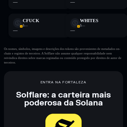
—
—
CFUCK
WHITES
$—
$—
—
—
Os nomes, símbolos, imagens e descrições dos tokens são provenientes de metadados on-
chain e registos de terceiros. A Solflare não assume qualquer responsabilidade nem
reivindica direitos sobre marcas registadas ou conteúdo protegido por direitos de autor de
terceiros.
ENTRA NA FORTALEZA
Solflare: a carteira mais
poderosa da Solana