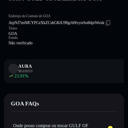
Endereço do Contrato de GOA
AtpNJ7mtMCYPCeXkZCshGKtU98gcbHvyorbo8dptWoxk
Ticker
GOA
Estado
Não verificado
AURA
$
0.010331
23.91
%
GOA FAQs
Onde posso comprar ou trocar GULF OF