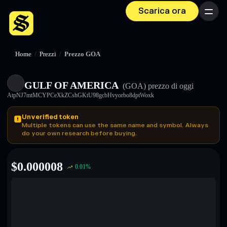
Scarica ora
Menu
Home
/
Prezzi
/
Prezzo GOA
GULF OF AMERICA
(GOA)
prezzo di oggi
AtpNJ7mtMCYPCeXkZCshGKtU98gcbHvyorbo8dptWoxk
Unverified token
Multiple tokens can use the same name and symbol. Always
do your own research before buying.
$
0.000008
0.01
%