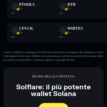
PTOOLS
DTR
$—
$—
—
—
CFUCK
WHITES
$—
$—
—
—
I nomi, i simboli, le immagini e le descrizioni dei token provengono dai metadati on-chain
e da registri di terze parti. Solflare non sponsorizza, verifica la proprietà né accampa diritti
sui marchi commerciali e i contenuti soggetti a copyright di terzi.
ENTRA NELLA FORTEZZA
Solflare: il più potente
wallet Solana