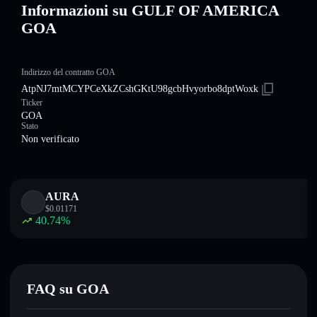
Informazioni su GULF OF AMERICA
GOA
Indirizzo del contratto GOA
AtpNJ7mtMCYPCeXkZCshGKtU98gcbHvyorbo8dptWoxk
Ticker
GOA
Stato
Non verificato
AURA
$
0.01171
40.74
%
FAQ su GOA