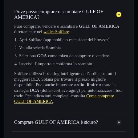
Dove posso comprare o scambiare GULF OF
AMERICA?
Puoi comprare, vendere o scambiare
GULF OF AMERICA
direttamente nel
wallet Solflare
:
Apri Solflare (app mobile o estensione del browser)
Vai alla scheda Scambia
Seleziona
GOA
come token da comprare o vendere
Inserisci l’importo e conferma lo scambio
Solflare utilizza il routing intelligente dell’ordine su tutti i
maggiori DEX Solana per trovare il prezzo migliore
disponibile. Puoi anche impostare
ordini limite
o usare la
strategia
DCA
(dollar-cost averaging) per automatizzare i tuoi
trade. Per indicazioni complete, consulta
Come comprare
GULF OF AMERICA
.
Comprare GULF OF AMERICA è sicuro?
GULF OF AMERICA
non è verificato