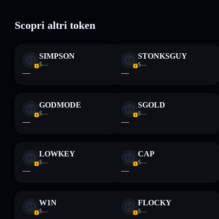
Scopri altri token
Disclaimer: Queste informazioni hanno esclusivamente scopi
formativi e non costituiscono una consulenza finanziaria.
SIMPSON
STONKSGUY
Informati sempre autonomamente. Dati forniti da
$—
$—
rugcheck.xyz.
—
—
GODMODE
SGOLD
$—
$—
—
—
LOWKEY
CAP
$—
$—
—
—
W1N
FLOCKY
$—
$—