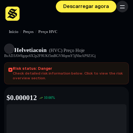
Descarregar agora
Menu
Início
/
Preços
/
Preço HVC
Helvetiacoin
(HVC)
Preço Hoje
BsAD3AW6gzpc6X2p2F9UKf5mBGVMqrmY5jNheAP9Z1Gj
Risk status: Danger
Check detailed risk information below. Click to view the risk
overview section.
$
0.000012
10.66
%