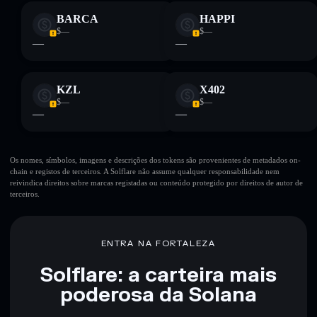
BARCA
HAPPI
$—
$—
—
—
KZL
X402
$—
$—
—
—
Os nomes, símbolos, imagens e descrições dos tokens são provenientes de metadados on-
chain e registos de terceiros. A Solflare não assume qualquer responsabilidade nem
reivindica direitos sobre marcas registadas ou conteúdo protegido por direitos de autor de
terceiros.
ENTRA NA FORTALEZA
Solflare: a carteira mais
poderosa da Solana