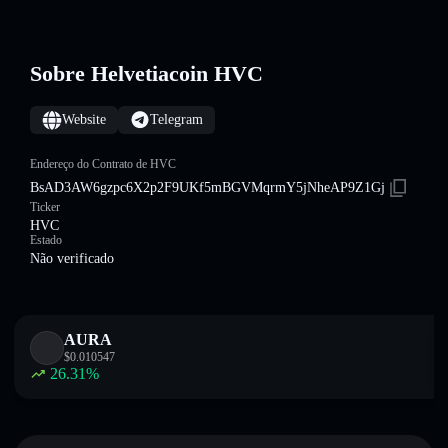
Sobre Helvetiacoin HVC
Website
Telegram
Endereço do Contrato de HVC
BsAD3AW6gzpc6X2p2F9UKf5mBGVMqrmY5jNheAP9Z1Gj
Ticker
HVC
Estado
Não verificado
AURA
$
0.010547
26.31
%