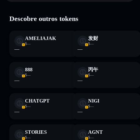
Descobre outros tokens
Aviso legal: Esta informação é apenas para fins educativos e
AMELIAJAK
发财
não constitui aconselhamento financeiro. Faz sempre a tua
$—
$—
pesquisa. Dados fornecidos pelo rugcheck.xyz.
—
—
888
丙午
$—
$—
—
—
CHATGPT
NIGI
$—
$—
—
—
STORIES
AGNT
$—
$—