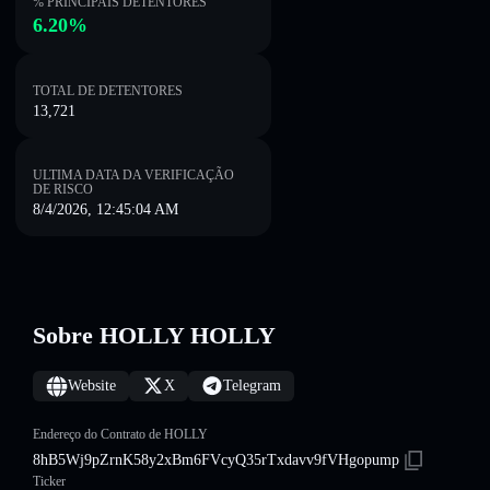
% PRINCIPAIS DETENTORES
6.20%
TOTAL DE DETENTORES
13,721
ULTIMA DATA DA VERIFICAÇÃO
DE RISCO
8/4/2026, 12:45:04 AM
Sobre HOLLY HOLLY
Website
X
Telegram
Endereço do Contrato de HOLLY
8hB5Wj9pZrnK58y2xBm6FVcyQ35rTxdavv9fVHgopump
Ticker