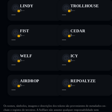
LINDY
TROLLHOUSE
$—
$—
—
—
FIST
CEDAR
$—
$—
—
—
WELF
ICY
$—
$—
—
—
AIRDROP
REPOALYZE
$—
$—
—
—
Os nomes, símbolos, imagens e descrições dos tokens são provenientes de metadados on-
chain e registos de terceiros. A Solflare não assume qualquer responsabilidade nem