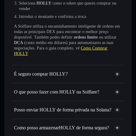
Seleciona
HOLLY
como o token que queres comprar ou
vender
Introduz o montante e confirma a troca
A Solflare utiliza o encaminhamento inteligente de ordens em
todas as principais DEX para encontrar o melhor preço
disponível. Também podes definir
ordens limite
ou utilizar
DCA
(custo médio em dólares) para automatizares as tuas
negociações. Para o guia completo, vê
Como Comprar
HOLLY
.
É seguro comprar HOLLY?
HOLLY
não está verificado
O que posso fazer com HOLLY na Solflare?
HOLLY
Carteira Solflare
Trocar instantaneamente
— trocar HOLLY por SOL,
Posso enviar HOLLY de forma privada na Solana?
USDC ou milhares de outros tokens Solana com
Agregador de Privacidade
encaminhamento inteligente de ordens para obteres o
melhor preço disponível
Como posso armazenarHOLLY de forma segura?
Definir ordens limite
— automatizar transações ao teu