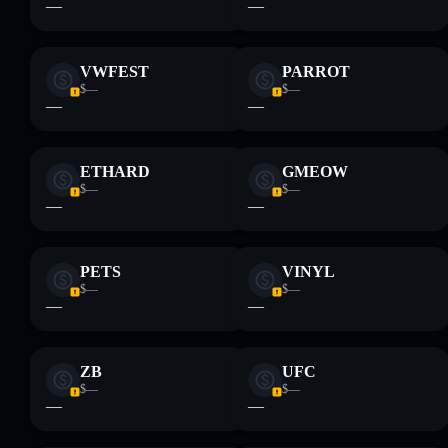
—
—
VWFEST
PARROT
$—
$—
—
—
ETHARD
GMEOW
$—
$—
—
—
PETS
VINYL
$—
$—
—
—
ZB
UFC
$—
$—
—
—