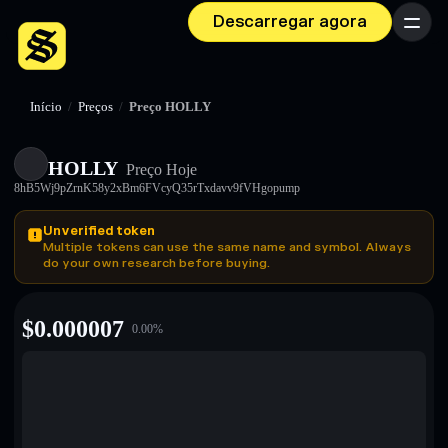
Descarregar agora
Menu
Início
/
Preços
/
Preço HOLLY
HOLLY
Preço Hoje
8hB5Wj9pZrnK58y2xBm6FVcyQ35rTxdavv9fVHgopump
Unverified token
Multiple tokens can use the same name and symbol. Always
do your own research before buying.
$
0.000007
0.00
%